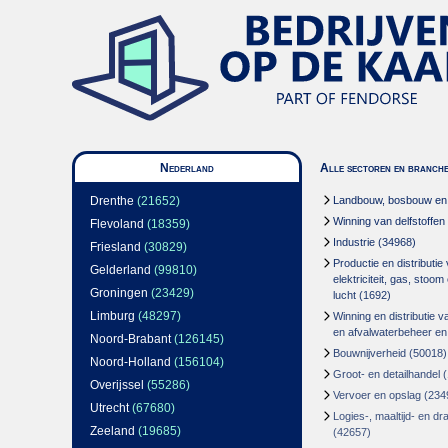
Nederland
Alle sectoren en branch
Drenthe
(21652)
Landbouw, bosbouw en v
Winning van delfstoffen
Flevoland
(18359)
Industrie
(34968)
Friesland
(30829)
Productie en distributie
Gelderland
(99810)
elektriciteit, gas, stoo
Groningen
(23429)
lucht
(1692)
Limburg
(48297)
Winning en distributie v
en afvalwaterbeheer en
Noord-Brabant
(126145)
Bouwnijverheid
(50018)
Noord-Holland
(156104)
Groot- en detailhandel
(
Overijssel
(55286)
Vervoer en opslag
(234
Utrecht
(67680)
Logies-, maaltijd- en d
Zeeland
(19685)
(42657)