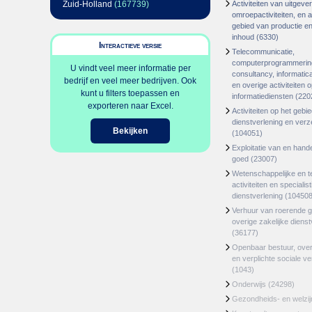
Zuid-Holland
(167739)
Activiteiten van uitgever
omroepactiviteiten, en ac
gebied van productie en 
inhoud
(6330)
Interactieve versie
Telecommunicatie,
computerprogrammerin
U vindt veel meer informatie per
consultancy, informatica
bedrijf en veel meer bedrijven. Ook
en overige activiteiten 
kunt u filters toepassen en
informatiediensten
(220
exporteren naar Excel.
Activiteiten op het gebi
dienstverlening en ver
Bekijken
(104051)
Exploitatie van en hand
goed
(23007)
Wetenschappelijke en t
activiteiten en specialis
dienstverlening
(104508
Verhuur van roerende 
overige zakelijke dienst
(36177)
Openbaar bestuur, ove
en verplichte sociale v
(1043)
Onderwijs
(24298)
Gezondheids- en welzi