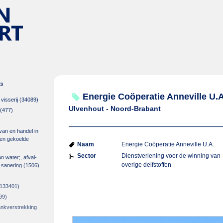
es
Energie Coöperatie Anneville U.A
isserij
(34089)
Ulvenhout - Noord-Brabant
(477)
 van en handel in
m en gekoelde
Naam
Energie Coöperatie Anneville U.A.
Sector
Dienstverlening voor de winning van
an water;, afval-
overige delfstoffen
 sanering
(1506)
133401)
99)
rankverstrekking