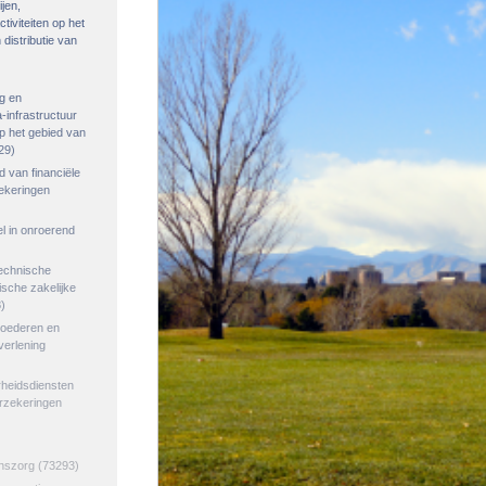
ijen,
tiviteiten op het
distributie van
g en
-infrastructuur
op het gebied van
29)
ed van financiële
zekeringen
el in onroerend
echnische
tische zakelijke
)
goederen en
verlening
rheidsdiensten
erzekeringen
jnszorg
(73293)