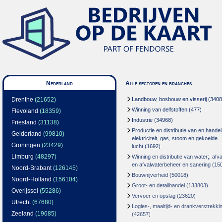
Nederland
Alle sectoren en branches
Drenthe
(21652)
Landbouw, bosbouw en visserij
(3408
Winning van delfstoffen
(477)
Flevoland
(18359)
Industrie
(34968)
Friesland
(31138)
Productie en distributie van en handel
Gelderland
(99810)
elektriciteit, gas, stoom en gekoelde
Groningen
(23429)
lucht
(1692)
Limburg
(48297)
Winning en distributie van water;, afva
en afvalwaterbeheer en sanering
(15
Noord-Brabant
(126145)
Bouwnijverheid
(50018)
Noord-Holland
(156104)
Groot- en detailhandel
(133803)
Overijssel
(55286)
Vervoer en opslag
(23620)
Utrecht
(67680)
Logies-, maaltijd- en drankverstrekki
Zeeland
(19685)
(42657)