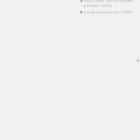
Kunst, cultuur, sport en recreatie-
activiteiten
(40346)
Overige dienstverlening
(74958)
©