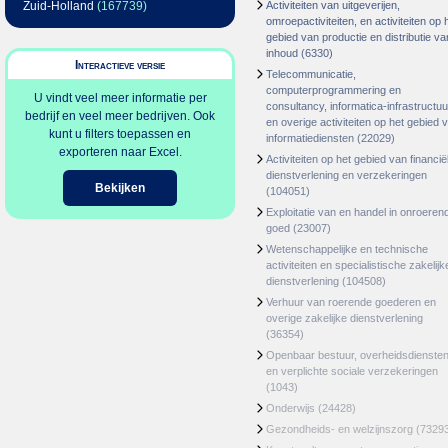
Zuid-Holland
(167739)
Activiteiten van uitgeverijen,
omroepactiviteiten, en activiteiten op 
gebied van productie en distributie va
inhoud
(6330)
Interactieve versie
Telecommunicatie,
computerprogrammering en
U vindt veel meer informatie per
consultancy, informatica-infrastructuu
bedrijf en veel meer bedrijven. Ook
en overige activiteiten op het gebied 
kunt u filters toepassen en
informatiediensten
(22029)
exporteren naar Excel.
Activiteiten op het gebied van financië
dienstverlening en verzekeringen
Bekijken
(104051)
Exploitatie van en handel in onroeren
goed
(23007)
Wetenschappelijke en technische
activiteiten en specialistische zakelijk
dienstverlening
(104508)
Verhuur van roerende goederen en
overige zakelijke dienstverlening
(36354)
Openbaar bestuur, overheidsdienste
en verplichte sociale verzekeringen
(1043)
Onderwijs
(24428)
Gezondheids- en welzijnszorg
(7329