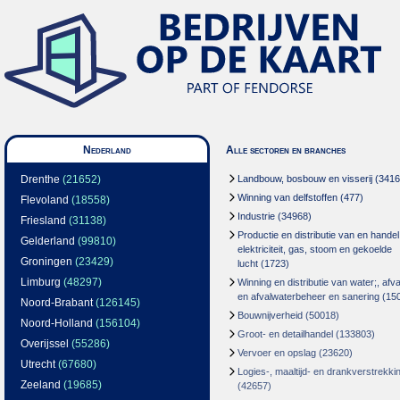
Nederland
Alle sectoren en branches
Drenthe
(21652)
Landbouw, bosbouw en visserij
(3416
Winning van delfstoffen
(477)
Flevoland
(18558)
Industrie
(34968)
Friesland
(31138)
Productie en distributie van en handel
Gelderland
(99810)
elektriciteit, gas, stoom en gekoelde
Groningen
(23429)
lucht
(1723)
Limburg
(48297)
Winning en distributie van water;, afva
en afvalwaterbeheer en sanering
(15
Noord-Brabant
(126145)
Bouwnijverheid
(50018)
Noord-Holland
(156104)
Groot- en detailhandel
(133803)
Overijssel
(55286)
Vervoer en opslag
(23620)
Utrecht
(67680)
Logies-, maaltijd- en drankverstrekki
Zeeland
(19685)
(42657)