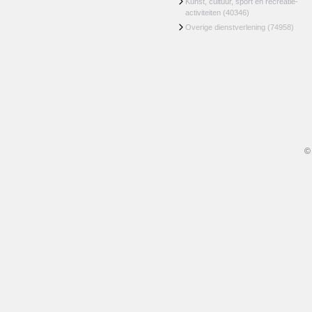
Kunst, cultuur, sport en recreatie-
activiteiten
(40346)
Overige dienstverlening
(74958)
©