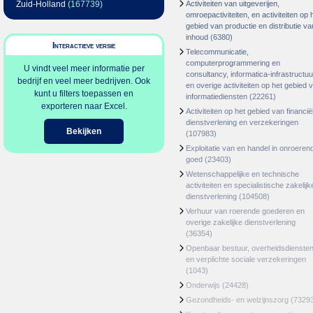
Zuid-Holland
(167739)
Activiteiten van uitgeverijen,
omroepactiviteiten, en activiteiten op 
gebied van productie en distributie va
inhoud
(6380)
Interactieve versie
Telecommunicatie,
computerprogrammering en
U vindt veel meer informatie per
consultancy, informatica-infrastructuu
bedrijf en veel meer bedrijven. Ook
en overige activiteiten op het gebied 
kunt u filters toepassen en
informatiediensten
(22261)
exporteren naar Excel.
Activiteiten op het gebied van financië
dienstverlening en verzekeringen
Bekijken
(107983)
Exploitatie van en handel in onroeren
goed
(23403)
Wetenschappelijke en technische
activiteiten en specialistische zakelijk
dienstverlening
(104508)
Verhuur van roerende goederen en
overige zakelijke dienstverlening
(36354)
Openbaar bestuur, overheidsdienste
en verplichte sociale verzekeringen
(1043)
Onderwijs
(24428)
Gezondheids- en welzijnszorg
(7329