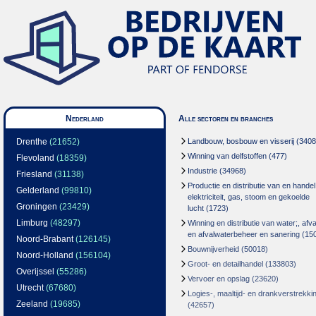
Nederland
Alle sectoren en branches
Drenthe
(21652)
Landbouw, bosbouw en visserij
(3408
Winning van delfstoffen
(477)
Flevoland
(18359)
Industrie
(34968)
Friesland
(31138)
Productie en distributie van en handel
Gelderland
(99810)
elektriciteit, gas, stoom en gekoelde
Groningen
(23429)
lucht
(1723)
Limburg
(48297)
Winning en distributie van water;, afva
en afvalwaterbeheer en sanering
(15
Noord-Brabant
(126145)
Bouwnijverheid
(50018)
Noord-Holland
(156104)
Groot- en detailhandel
(133803)
Overijssel
(55286)
Vervoer en opslag
(23620)
Utrecht
(67680)
Logies-, maaltijd- en drankverstrekki
Zeeland
(19685)
(42657)