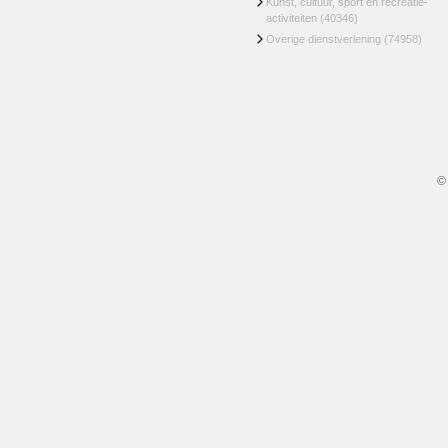
Kunst, cultuur, sport en recreatie-
activiteiten
(40346)
Overige dienstverlening
(74958)
©