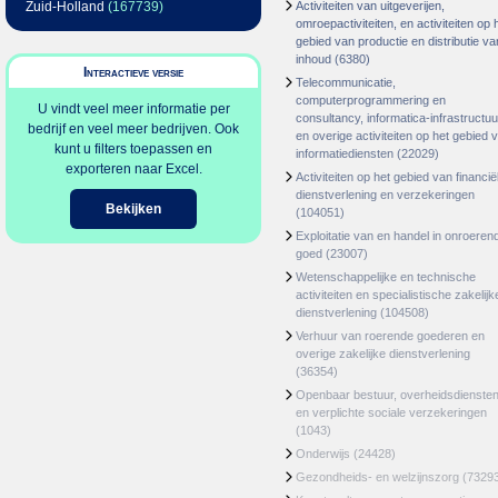
Zuid-Holland
(167739)
Activiteiten van uitgeverijen,
omroepactiviteiten, en activiteiten op 
gebied van productie en distributie va
inhoud
(6380)
Interactieve versie
Telecommunicatie,
computerprogrammering en
U vindt veel meer informatie per
consultancy, informatica-infrastructuu
bedrijf en veel meer bedrijven. Ook
en overige activiteiten op het gebied 
kunt u filters toepassen en
informatiediensten
(22029)
exporteren naar Excel.
Activiteiten op het gebied van financië
dienstverlening en verzekeringen
Bekijken
(104051)
Exploitatie van en handel in onroeren
goed
(23007)
Wetenschappelijke en technische
activiteiten en specialistische zakelijk
dienstverlening
(104508)
Verhuur van roerende goederen en
overige zakelijke dienstverlening
(36354)
Openbaar bestuur, overheidsdienste
en verplichte sociale verzekeringen
(1043)
Onderwijs
(24428)
Gezondheids- en welzijnszorg
(7329