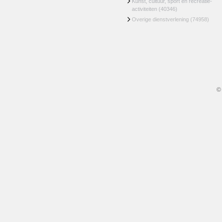
Kunst, cultuur, sport en recreatie-
activiteiten
(40346)
Overige dienstverlening
(74958)
©