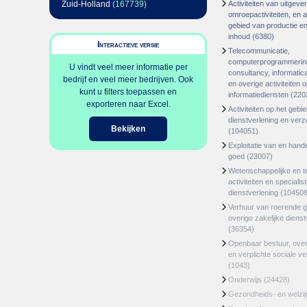
Zuid-Holland
(167739)
Activiteiten van uitgever
omroepactiviteiten, en ac
gebied van productie en 
inhoud
(6380)
Interactieve versie
Telecommunicatie,
computerprogrammerin
U vindt veel meer informatie per
consultancy, informatica
bedrijf en veel meer bedrijven. Ook
en overige activiteiten 
kunt u filters toepassen en
informatiediensten
(220
exporteren naar Excel.
Activiteiten op het gebi
dienstverlening en ver
Bekijken
(104051)
Exploitatie van en hand
goed
(23007)
Wetenschappelijke en t
activiteiten en specialis
dienstverlening
(104508
Verhuur van roerende 
overige zakelijke dienst
(36354)
Openbaar bestuur, ove
en verplichte sociale v
(1043)
Onderwijs
(24428)
Gezondheids- en welzi