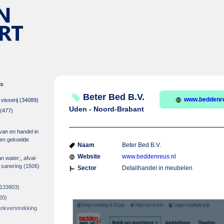
es
Beter Bed B.V.
www.beddenre
isserij
(34089)
Uden - Noord-Brabant
(477)
 van en handel in
m en gekoelde
Naam
Beter Bed B.V.
Website
www.beddenreus.nl
an water;, afval-
 sanering
(1506)
Sector
Detailhandel in meubelen
133803)
20)
rankverstrekking