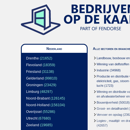
Nederland
Alle sectoren en branch
Drenthe
(21652)
Landbouw, bosbouw en v
Winning van delfstoffen
Flevoland
(18359)
Industrie
(34968)
Friesland
(31138)
Productie en distributie
Gelderland
(99810)
elektriciteit, gas, stoo
Groningen
(23429)
lucht
(1723)
Limburg
(48297)
Winning en distributie v
en afvalwaterbeheer en
Noord-Brabant
(126145)
Bouwnijverheid
(50018)
Noord-Holland
(156104)
Groot- en detailhandel
(
Overijssel
(55286)
Vervoer en opslag
(236
Utrecht
(67680)
Logies-, maaltijd- en d
Zeeland
(19685)
(42657)