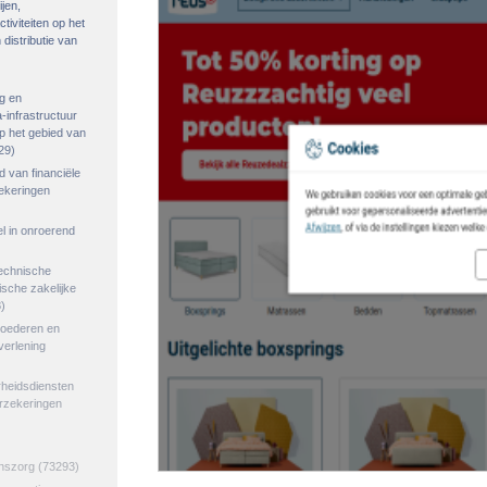
ijen,
tiviteiten op het
distributie van
g en
-infrastructuur
op het gebied van
29)
ed van financiële
zekeringen
el in onroerend
echnische
tische zakelijke
)
goederen en
verlening
rheidsdiensten
erzekeringen
jnszorg
(73293)