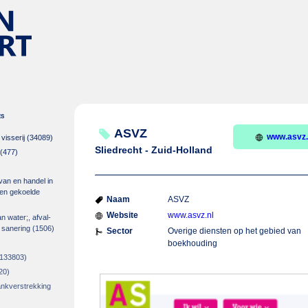
es
ASVZ
www.asvz.
isserij
(34089)
Sliedrecht - Zuid-Holland
(477)
 van en handel in
m en gekoelde
Naam
ASVZ
Website
www.asvz.nl
an water;, afval-
 sanering
(1506)
Sector
Overige diensten op het gebied van
boekhouding
133803)
20)
rankverstrekking