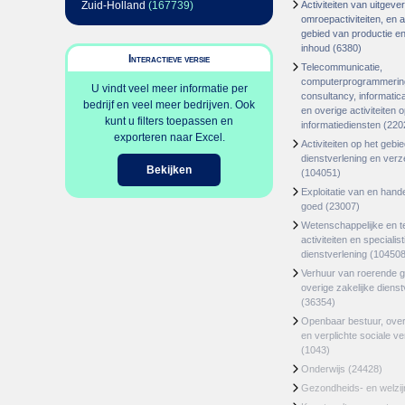
Zuid-Holland
(167739)
Activiteiten van uitgever
omroepactiviteiten, en ac
gebied van productie en 
inhoud
(6380)
Interactieve versie
Telecommunicatie,
computerprogrammerin
U vindt veel meer informatie per
consultancy, informatica
bedrijf en veel meer bedrijven. Ook
en overige activiteiten 
kunt u filters toepassen en
informatiediensten
(220
exporteren naar Excel.
Activiteiten op het gebi
dienstverlening en ver
Bekijken
(104051)
Exploitatie van en hand
goed
(23007)
Wetenschappelijke en t
activiteiten en specialis
dienstverlening
(104508
Verhuur van roerende 
overige zakelijke dienst
(36354)
Openbaar bestuur, ove
en verplichte sociale v
(1043)
Onderwijs
(24428)
Gezondheids- en welzi