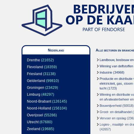
Nederland
Alle sectoren en branch
Drenthe
(21652)
Landbouw, bosbouw en v
Winning van delfstoffen
Flevoland
(18359)
Industrie
(34968)
Friesland
(31138)
Productie en distributie
Gelderland
(99810)
elektriciteit, gas, stoo
Groningen
(23429)
lucht
(1723)
Limburg
(48297)
Winning en distributie v
en afvalwaterbeheer en
Noord-Brabant
(126145)
Bouwnijverheid
(50018)
Noord-Holland
(156104)
Groot- en detailhandel
(
Overijssel
(55286)
Vervoer en opslag
(236
Utrecht
(67680)
Logies-, maaltijd- en d
Zeeland
(19685)
(42657)