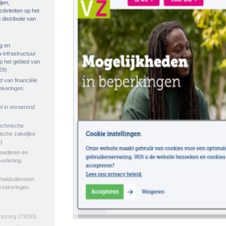
ijen,
tiviteiten op het
distributie van
g en
-infrastructuur
op het gebied van
29)
ed van financiële
zekeringen
el in onroerend
echnische
tische zakelijke
)
goederen en
verlening
rheidsdiensten
erzekeringen
jnszorg
(73293)