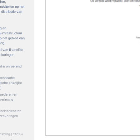
ijen,
tiviteiten op het
distributie van
g en
-infrastructuur
op het gebied van
29)
ed van financiële
zekeringen
el in onroerend
echnische
tische zakelijke
)
goederen en
verlening
rheidsdiensten
erzekeringen
jnszorg
(73293)