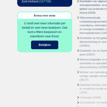
Zuid-Holland
(167739)
Activiteiten van uitgever
omroepactiviteiten, en ac
gebied van productie en 
inhoud
(6330)
Interactieve versie
Telecommunicatie,
computerprogrammerin
U vindt veel meer informatie per
consultancy, informatica
bedrijf en veel meer bedrijven. Ook
en overige activiteiten 
kunt u filters toepassen en
informatiediensten
(220
exporteren naar Excel.
Activiteiten op het gebi
dienstverlening en ver
Bekijken
(104051)
Exploitatie van en hand
goed
(23007)
Wetenschappelijke en t
activiteiten en specialis
dienstverlening
(104508
Verhuur van roerende 
overige zakelijke dienst
(36177)
Openbaar bestuur, ove
en verplichte sociale v
(1043)
Onderwijs
(24298)
Gezondheids- en welzi