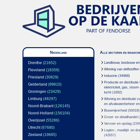
Nederland
Alle sectoren en branch
Drenthe
(21652)
Landbouw, bosbouw en v
Winning van delfstoffen
Flevoland
(18359)
Industrie
(34968)
Friesland
(30829)
Productie en distributie
Gelderland
(99810)
elektriciteit, gas, stoo
Groningen
(23429)
lucht
(1692)
Limburg
(48297)
Winning en distributie v
en afvalwaterbeheer en
Noord-Brabant
(126145)
Bouwnijverheid
(50018)
Noord-Holland
(156104)
Groot- en detailhandel
(
Overijssel
(55286)
Vervoer en opslag
(234
Utrecht
(67680)
Logies-, maaltijd- en d
Zeeland
(19685)
(42657)