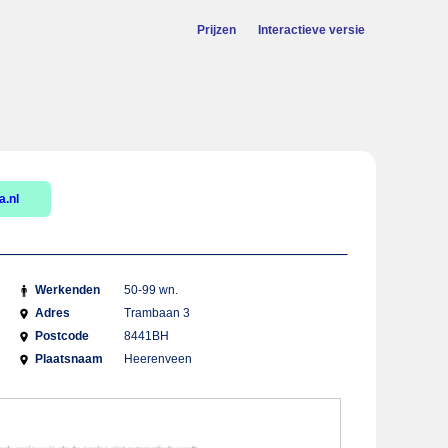
Prijzen
Interactieve versie
a.nl
Werkenden
50-99 wn.
Adres
Trambaan 3
Postcode
8441BH
Plaatsnaam
Heerenveen