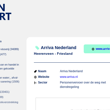
es
Arriva Nederland
www.arriv
isserij
(34089)
Heerenveen - Friesland
(477)
 van en handel in
m en gekoelde
Naam
Arriva Nederland
Website
www.arriva.nl
an water;, afval-
 sanering
(1506)
Sector
Personenvervoer over de weg met
dienstregeling
133401)
99)
rankverstrekking