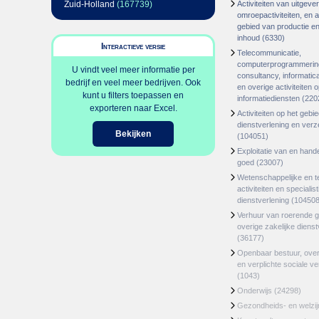
Zuid-Holland
(167739)
Activiteiten van uitgever
omroepactiviteiten, en ac
gebied van productie en 
inhoud
(6330)
Interactieve versie
Telecommunicatie,
computerprogrammerin
U vindt veel meer informatie per
consultancy, informatica
bedrijf en veel meer bedrijven. Ook
en overige activiteiten 
kunt u filters toepassen en
informatiediensten
(220
exporteren naar Excel.
Activiteiten op het gebi
dienstverlening en ver
Bekijken
(104051)
Exploitatie van en hand
goed
(23007)
Wetenschappelijke en t
activiteiten en specialis
dienstverlening
(104508
Verhuur van roerende 
overige zakelijke dienst
(36177)
Openbaar bestuur, ove
en verplichte sociale v
(1043)
Onderwijs
(24298)
Gezondheids- en welzi