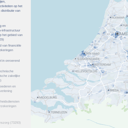
ijen,
tiviteiten op het
distributie van
g en
-infrastructuur
op het gebied van
29)
ed van financiële
zekeringen
el in onroerend
echnische
tische zakelijke
)
goederen en
verlening
rheidsdiensten
erzekeringen
jnszorg
(73293)