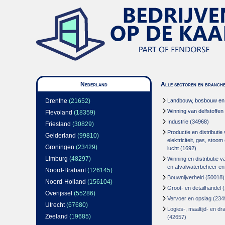
Nederland
Alle sectoren en branch
Drenthe
(21652)
Landbouw, bosbouw en v
Winning van delfstoffen
Flevoland
(18359)
Industrie
(34968)
Friesland
(30829)
Productie en distributie
Gelderland
(99810)
elektriciteit, gas, stoo
Groningen
(23429)
lucht
(1692)
Limburg
(48297)
Winning en distributie v
en afvalwaterbeheer en
Noord-Brabant
(126145)
Bouwnijverheid
(50018)
Noord-Holland
(156104)
Groot- en detailhandel
(
Overijssel
(55286)
Vervoer en opslag
(234
Utrecht
(67680)
Logies-, maaltijd- en d
Zeeland
(19685)
(42657)