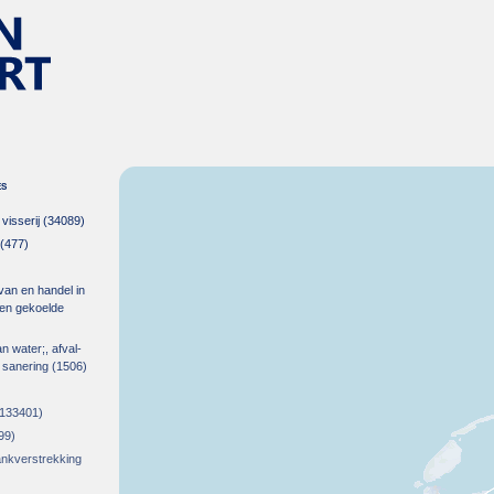
es
isserij
(34089)
(477)
 van en handel in
m en gekoelde
an water;, afval-
 sanering
(1506)
133401)
99)
rankverstrekking