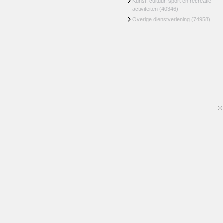
Kunst, cultuur, sport en recreatie-
activiteiten
(40346)
Overige dienstverlening
(74958)
©