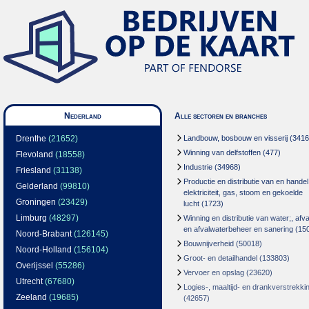
Nederland
Alle sectoren en branches
Drenthe
(21652)
Landbouw, bosbouw en visserij
(3416
Winning van delfstoffen
(477)
Flevoland
(18558)
Industrie
(34968)
Friesland
(31138)
Productie en distributie van en handel
Gelderland
(99810)
elektriciteit, gas, stoom en gekoelde
Groningen
(23429)
lucht
(1723)
Limburg
(48297)
Winning en distributie van water;, afva
en afvalwaterbeheer en sanering
(15
Noord-Brabant
(126145)
Bouwnijverheid
(50018)
Noord-Holland
(156104)
Groot- en detailhandel
(133803)
Overijssel
(55286)
Vervoer en opslag
(23620)
Utrecht
(67680)
Logies-, maaltijd- en drankverstrekki
Zeeland
(19685)
(42657)