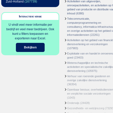
Zuid-Holland
(167739)
Activiteiten van uitgeverijen,
omroepactiviteiten, en activiteiten op 
gebied van productie en distributie va
inhoud
(6380)
Interactieve versie
Telecommunicatie,
computerprogrammering en
U vindt veel meer informatie per
consultancy, informatica-infrastructuu
bedrijf en veel meer bedrijven. Ook
en overige activiteiten op het gebied 
kunt u filters toepassen en
informatiediensten
(22261)
exporteren naar Excel.
Activiteiten op het gebied van financië
dienstverlening en verzekeringen
Bekijken
(107983)
Exploitatie van en handel in onroeren
goed
(23403)
Wetenschappelijke en technische
activiteiten en specialistische zakelijk
dienstverlening
(105975)
Verhuur van roerende goederen en
overige zakelijke dienstverlening
(36354)
Openbaar bestuur, overheidsdienste
en verplichte sociale verzekeringen
(1043)
Onderwijs
(24428)
Gezondheids- en welzijnszorg
(7329