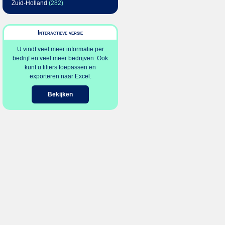
Zuid-Holland
(282)
Interactieve versie
U vindt veel meer informatie per
bedrijf en veel meer bedrijven. Ook
kunt u filters toepassen en
exporteren naar Excel.
Bekijken