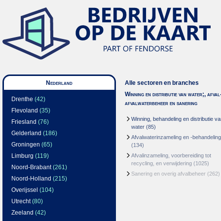
Nederland
Alle sectoren en branches
Winning en distributie van water;, afval
Drenthe
(42)
afvalwaterbeheer en sanering
Flevoland
(35)
Winning, behandeling en distributie v
Friesland
(76)
water
(85)
Gelderland
(186)
Afvalwaterinzameling en -behandeling
Groningen
(65)
(134)
Limburg
(119)
Afvalinzameling, voorbereiding tot
recycling, en verwijdering
(1025)
Noord-Brabant
(261)
Sanering en overig afvalbeheer
(262)
Noord-Holland
(215)
Overijssel
(104)
Utrecht
(80)
Zeeland
(42)