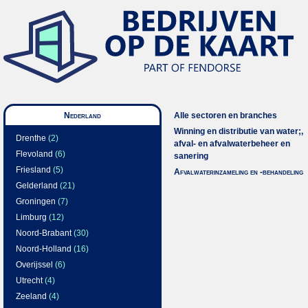
Nederland
Alle sectoren en branches
Winning en distributie van water;,
Drenthe
(2)
afval- en afvalwaterbeheer en
Flevoland
(6)
sanering
Friesland
(5)
Afvalwaterinzameling en -behandeling
Gelderland
(21)
Groningen
(7)
Limburg
(12)
Noord-Brabant
(30)
Noord-Holland
(16)
Overijssel
(6)
Utrecht
(4)
Zeeland
(4)