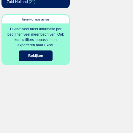
Zuid-Holland
(21)
Interactieve versie
U vindt veel meer informatie per
bedrijf en veel meer bedrijven. Ook
kunt u filters toepassen en
exporteren naar Excel.
Bekijken