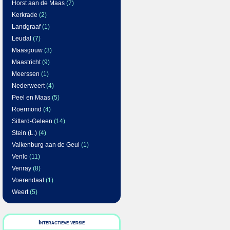
Horst aan de Maas
(7)
Kerkrade
(2)
Landgraaf
(1)
Leudal
(7)
Maasgouw
(3)
Maastricht
(9)
Meerssen
(1)
Nederweert
(4)
Peel en Maas
(5)
Roermond
(4)
Sittard-Geleen
(14)
Stein (L.)
(4)
Valkenburg aan de Geul
(1)
Venlo
(11)
Venray
(8)
Voerendaal
(1)
Weert
(5)
Interactieve versie