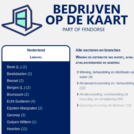
Nederland
Alle sectoren en branches
Limburg
Winning en distributie van water;, afval
afvalwaterbeheer en sanering
Beek (L.)
(2)
Winning, behandeling en distributie v
Beekdaelen
(2)
water
(9)
Beesel
(2)
Afvalwaterinzameling en -behandeling
Bergen (L.)
(2)
(12)
Brunssum
(2)
Afvalinzameling, voorbereiding tot
recycling, en verwijdering
(80)
Echt-Susteren
(4)
Sanering en overig afvalbeheer
(18)
Eijsden-Margraten
(2)
Gennep
(3)
Gulpen-Wittem
(1)
Heerlen
(11)