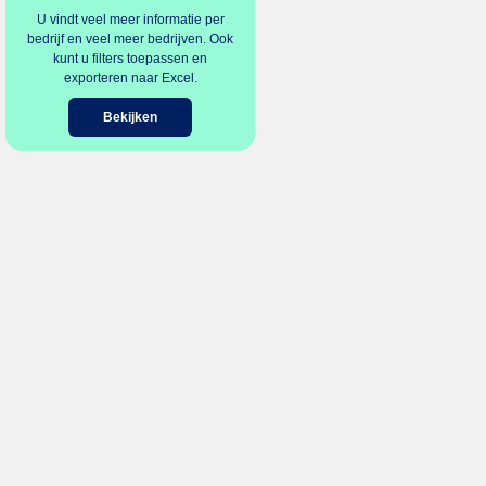
U vindt veel meer informatie per
bedrijf en veel meer bedrijven. Ook
kunt u filters toepassen en
exporteren naar Excel.
Bekijken