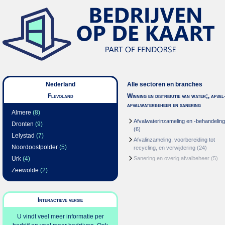
Nederland
Alle sectoren en branches
Flevoland
Winning en distributie van water;, afval
afvalwaterbeheer en sanering
Almere
(8)
Afvalwaterinzameling en -behandeling
Dronten
(9)
(6)
Lelystad
(7)
Afvalinzameling, voorbereiding tot
Noordoostpolder
(5)
recycling, en verwijdering
(24)
Urk
(4)
Sanering en overig afvalbeheer
(5)
Zeewolde
(2)
Interactieve versie
U vindt veel meer informatie per