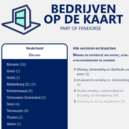
Nederland
Alle sectoren en branches
Zeeland
Winning en distributie van water;, afval
afvalwaterbeheer en sanering
Borsele
(16)
Winning, behandeling en distributie v
Goes
(1)
water
(1)
Hulst
(1)
Afvalwaterinzameling en -behandeling
Middelburg (Z.)
(2)
(4)
Reimerswaal
(5)
Afvalinzameling, voorbereiding tot
recycling, en verwijdering
(34)
Schouwen-Duiveland
(2)
Sanering en overig afvalbeheer
(3)
Sluis
(4)
Terneuzen
(6)
Tholen
(2)
Veere
(1)