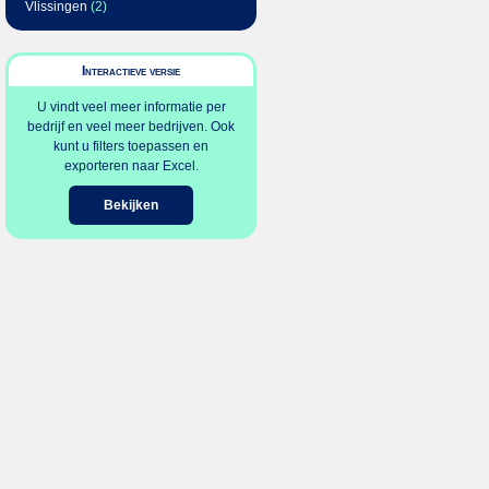
Vlissingen
(2)
Interactieve versie
U vindt veel meer informatie per
bedrijf en veel meer bedrijven. Ook
kunt u filters toepassen en
exporteren naar Excel.
Bekijken