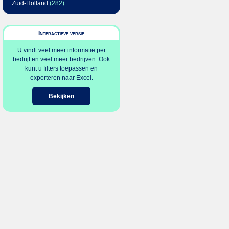
Zuid-Holland
(282)
Interactieve versie
U vindt veel meer informatie per
bedrijf en veel meer bedrijven. Ook
kunt u filters toepassen en
exporteren naar Excel.
Bekijken