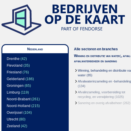
Nederland
Alle sectoren en branches
Winning en distributie van water;, afval
Drenthe
(42)
afvalwaterbeheer en sanering
Flevoland
(35)
Winning, behandeling en distributie v
Friesland
(76)
water
(85)
Gelderland
(186)
Afvalwaterinzameling en -behandeling
Groningen
(65)
(134)
Limburg
(119)
Afvalinzameling, voorbereiding tot
recycling, en verwijdering
(1025)
Noord-Brabant
(261)
Sanering en overig afvalbeheer
(262)
Noord-Holland
(215)
Overijssel
(104)
Utrecht
(80)
Zeeland
(42)