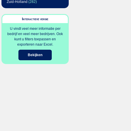
Zuid-Holland
(282)
Interactieve versie
U vindt veel meer informatie per
bedrijf en veel meer bedrijven. Ook
kunt u filters toepassen en
exporteren naar Excel.
Bekijken