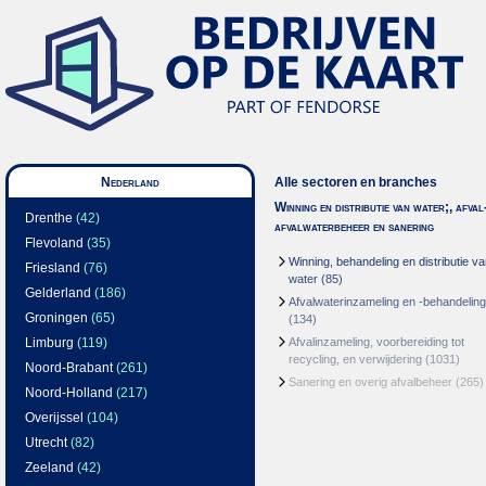
Nederland
Alle sectoren en branches
Winning en distributie van water;, afval
Drenthe
(42)
afvalwaterbeheer en sanering
Flevoland
(35)
Winning, behandeling en distributie v
Friesland
(76)
water
(85)
Gelderland
(186)
Afvalwaterinzameling en -behandeling
Groningen
(65)
(134)
Limburg
(119)
Afvalinzameling, voorbereiding tot
recycling, en verwijdering
(1031)
Noord-Brabant
(261)
Sanering en overig afvalbeheer
(265)
Noord-Holland
(217)
Overijssel
(104)
Utrecht
(82)
Zeeland
(42)