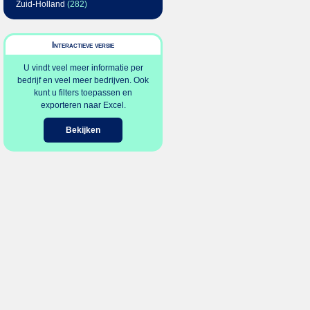
Zuid-Holland
(282)
Interactieve versie
U vindt veel meer informatie per
bedrijf en veel meer bedrijven. Ook
kunt u filters toepassen en
exporteren naar Excel.
Bekijken