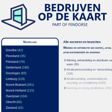
Nederland
Alle sectoren en branches
Winning en distributie van water;, afval
Drenthe
(42)
afvalwaterbeheer en sanering
Flevoland
(35)
Winning, behandeling en distributie v
Friesland
(76)
water
(85)
Gelderland
(186)
Afvalwaterinzameling en -behandeling
Groningen
(65)
(134)
Limburg
(119)
Afvalinzameling, voorbereiding tot
recycling, en verwijdering
(1025)
Noord-Brabant
(261)
Sanering en overig afvalbeheer
(262)
Noord-Holland
(215)
Overijssel
(104)
Utrecht
(80)
Zeeland
(42)