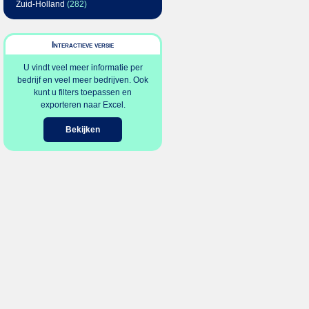
Zuid-Holland
(282)
Interactieve versie
U vindt veel meer informatie per
bedrijf en veel meer bedrijven. Ook
kunt u filters toepassen en
exporteren naar Excel.
Bekijken