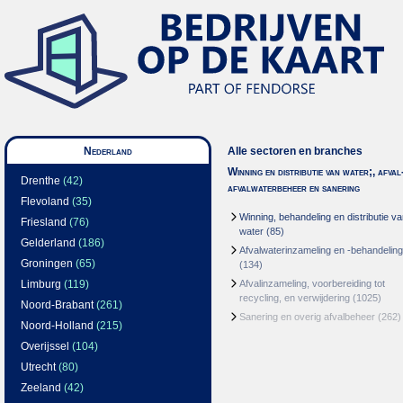
Nederland
Alle sectoren en branches
Winning en distributie van water;, afval
Drenthe
(42)
afvalwaterbeheer en sanering
Flevoland
(35)
Winning, behandeling en distributie v
Friesland
(76)
water
(85)
Gelderland
(186)
Afvalwaterinzameling en -behandeling
Groningen
(65)
(134)
Limburg
(119)
Afvalinzameling, voorbereiding tot
recycling, en verwijdering
(1025)
Noord-Brabant
(261)
Sanering en overig afvalbeheer
(262)
Noord-Holland
(215)
Overijssel
(104)
Utrecht
(80)
Zeeland
(42)