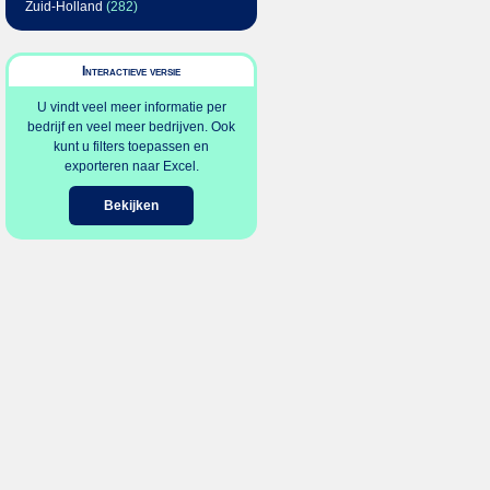
Zuid-Holland
(282)
Interactieve versie
U vindt veel meer informatie per
bedrijf en veel meer bedrijven. Ook
kunt u filters toepassen en
exporteren naar Excel.
Bekijken