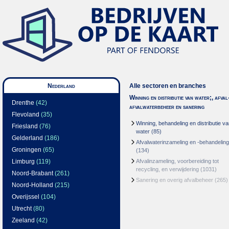
Nederland
Alle sectoren en branches
Winning en distributie van water;, afval
Drenthe
(42)
afvalwaterbeheer en sanering
Flevoland
(35)
Winning, behandeling en distributie v
Friesland
(76)
water
(85)
Gelderland
(186)
Afvalwaterinzameling en -behandeling
Groningen
(65)
(134)
Limburg
(119)
Afvalinzameling, voorbereiding tot
recycling, en verwijdering
(1031)
Noord-Brabant
(261)
Sanering en overig afvalbeheer
(265)
Noord-Holland
(215)
Overijssel
(104)
Utrecht
(80)
Zeeland
(42)