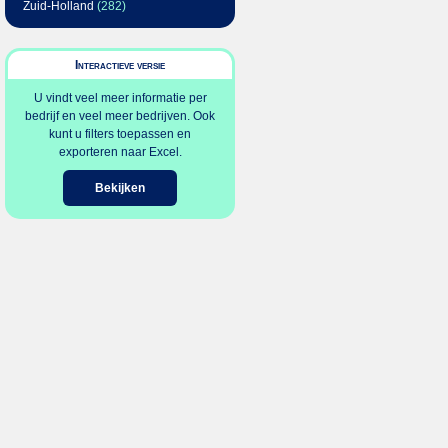
Zuid-Holland
(282)
Interactieve versie
U vindt veel meer informatie per
bedrijf en veel meer bedrijven. Ook
kunt u filters toepassen en
exporteren naar Excel.
Bekijken