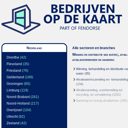
Nederland
Alle sectoren en branches
Winning en distributie van water;, afval
Drenthe
(42)
afvalwaterbeheer en sanering
Flevoland
(35)
Winning, behandeling en distributie v
Friesland
(76)
water
(85)
Gelderland
(189)
Afvalwaterinzameling en -behandeling
Groningen
(65)
(134)
Limburg
(119)
Afvalinzameling, voorbereiding tot
recycling, en verwijdering
(1031)
Noord-Brabant
(261)
Sanering en overig afvalbeheer
(265)
Noord-Holland
(217)
Overijssel
(104)
Utrecht
(82)
Zeeland
(42)