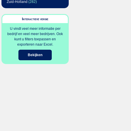
Zuid-Holland
(282)
Interactieve versie
U vindt veel meer informatie per
bedrijf en veel meer bedrijven. Ook
kunt u filters toepassen en
exporteren naar Excel.
Bekijken