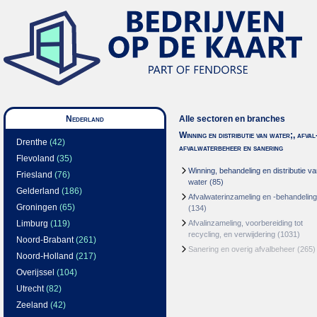
Nederland
Alle sectoren en branches
Winning en distributie van water;, afval
Drenthe
(42)
afvalwaterbeheer en sanering
Flevoland
(35)
Winning, behandeling en distributie v
Friesland
(76)
water
(85)
Gelderland
(186)
Afvalwaterinzameling en -behandeling
Groningen
(65)
(134)
Limburg
(119)
Afvalinzameling, voorbereiding tot
recycling, en verwijdering
(1031)
Noord-Brabant
(261)
Sanering en overig afvalbeheer
(265)
Noord-Holland
(217)
Overijssel
(104)
Utrecht
(82)
Zeeland
(42)