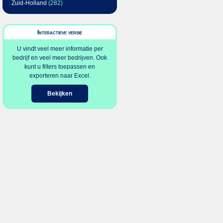
Zuid-Holland
(282)
Interactieve versie
U vindt veel meer informatie per
bedrijf en veel meer bedrijven. Ook
kunt u filters toepassen en
exporteren naar Excel.
Bekijken