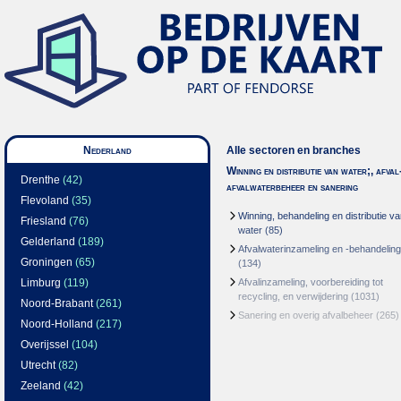
Nederland
Alle sectoren en branches
Winning en distributie van water;, afval
Drenthe
(42)
afvalwaterbeheer en sanering
Flevoland
(35)
Winning, behandeling en distributie v
Friesland
(76)
water
(85)
Gelderland
(189)
Afvalwaterinzameling en -behandeling
Groningen
(65)
(134)
Limburg
(119)
Afvalinzameling, voorbereiding tot
recycling, en verwijdering
(1031)
Noord-Brabant
(261)
Sanering en overig afvalbeheer
(265)
Noord-Holland
(217)
Overijssel
(104)
Utrecht
(82)
Zeeland
(42)