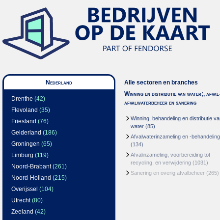
Nederland
Alle sectoren en branches
Winning en distributie van water;, afval
Drenthe
(42)
afvalwaterbeheer en sanering
Flevoland
(35)
Winning, behandeling en distributie v
Friesland
(76)
water
(85)
Gelderland
(186)
Afvalwaterinzameling en -behandeling
Groningen
(65)
(134)
Limburg
(119)
Afvalinzameling, voorbereiding tot
recycling, en verwijdering
(1031)
Noord-Brabant
(261)
Sanering en overig afvalbeheer
(265)
Noord-Holland
(215)
Overijssel
(104)
Utrecht
(80)
Zeeland
(42)