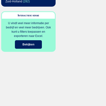
Zuid-Holland
(282)
Interactieve versie
U vindt veel meer informatie per
bedrijf en veel meer bedrijven. Ook
kunt u filters toepassen en
exporteren naar Excel.
Bekijken