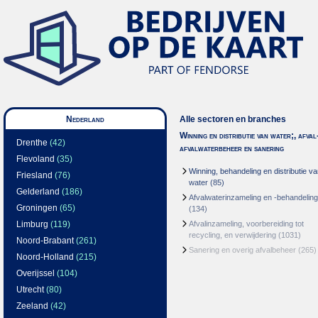
Nederland
Alle sectoren en branches
Winning en distributie van water;, afval
Drenthe
(42)
afvalwaterbeheer en sanering
Flevoland
(35)
Winning, behandeling en distributie v
Friesland
(76)
water
(85)
Gelderland
(186)
Afvalwaterinzameling en -behandeling
Groningen
(65)
(134)
Limburg
(119)
Afvalinzameling, voorbereiding tot
recycling, en verwijdering
(1031)
Noord-Brabant
(261)
Sanering en overig afvalbeheer
(265)
Noord-Holland
(215)
Overijssel
(104)
Utrecht
(80)
Zeeland
(42)