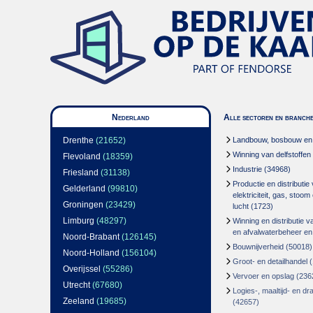
Nederland
Alle sectoren en branch
Drenthe
(21652)
Landbouw, bosbouw en v
Winning van delfstoffen
Flevoland
(18359)
Industrie
(34968)
Friesland
(31138)
Productie en distributie
Gelderland
(99810)
elektriciteit, gas, stoo
Groningen
(23429)
lucht
(1723)
Limburg
(48297)
Winning en distributie v
en afvalwaterbeheer en
Noord-Brabant
(126145)
Bouwnijverheid
(50018)
Noord-Holland
(156104)
Groot- en detailhandel
(
Overijssel
(55286)
Vervoer en opslag
(236
Utrecht
(67680)
Logies-, maaltijd- en d
Zeeland
(19685)
(42657)