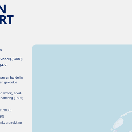
es
isserij
(34089)
(477)
 van en handel in
m en gekoelde
an water;, afval-
 sanering
(1506)
133803)
20)
rankverstrekking