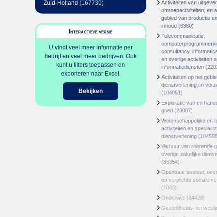
Zuid-Holland
(167739)
Activiteiten van uitgever
omroepactiviteiten, en ac
gebied van productie en 
inhoud
(6380)
Interactieve versie
Telecommunicatie,
computerprogrammerin
U vindt veel meer informatie per
consultancy, informatica
bedrijf en veel meer bedrijven. Ook
en overige activiteiten 
kunt u filters toepassen en
informatiediensten
(220
exporteren naar Excel.
Activiteiten op het gebi
dienstverlening en ver
Bekijken
(104051)
Exploitatie van en hand
goed
(23007)
Wetenschappelijke en t
activiteiten en specialis
dienstverlening
(104508
Verhuur van roerende 
overige zakelijke dienst
(36354)
Openbaar bestuur, ove
en verplichte sociale v
(1043)
Onderwijs
(24428)
Gezondheids- en welzi