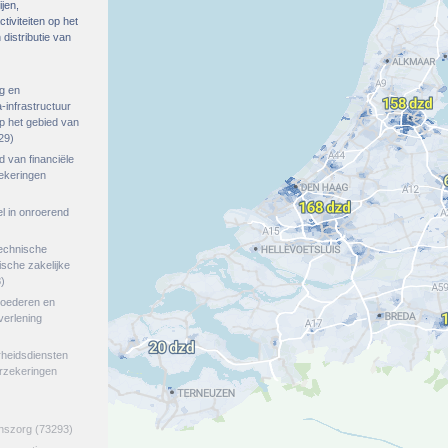
ijen,
tiviteiten op het
distributie van
g en
-infrastructuur
op het gebied van
29)
ed van financiële
zekeringen
el in onroerend
echnische
tische zakelijke
)
goederen en
verlening
rheidsdiensten
erzekeringen
jnszorg
(73293)