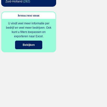
Zuid-Holland
(282)
Interactieve versie
U vindt veel meer informatie per
bedrijf en veel meer bedrijven. Ook
kunt u filters toepassen en
exporteren naar Excel.
Bekijken