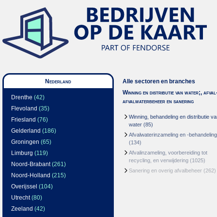
Nederland
Alle sectoren en branches
Winning en distributie van water;, afval
Drenthe
(42)
afvalwaterbeheer en sanering
Flevoland
(35)
Winning, behandeling en distributie v
Friesland
(76)
water
(85)
Gelderland
(186)
Afvalwaterinzameling en -behandeling
Groningen
(65)
(134)
Limburg
(119)
Afvalinzameling, voorbereiding tot
recycling, en verwijdering
(1025)
Noord-Brabant
(261)
Sanering en overig afvalbeheer
(262)
Noord-Holland
(215)
Overijssel
(104)
Utrecht
(80)
Zeeland
(42)