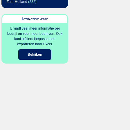
Zuid-Holland
(282)
Interactieve versie
U vindt veel meer informatie per
bedrijf en veel meer bedrijven. Ook
kunt u filters toepassen en
exporteren naar Excel.
Bekijken