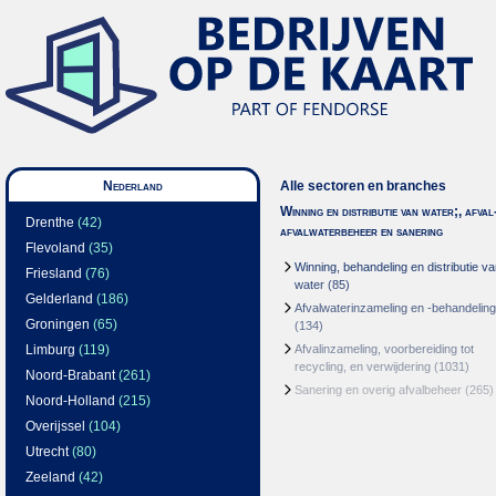
Nederland
Alle sectoren en branches
Winning en distributie van water;, afval
Drenthe
(42)
afvalwaterbeheer en sanering
Flevoland
(35)
Winning, behandeling en distributie v
Friesland
(76)
water
(85)
Gelderland
(186)
Afvalwaterinzameling en -behandeling
Groningen
(65)
(134)
Limburg
(119)
Afvalinzameling, voorbereiding tot
recycling, en verwijdering
(1031)
Noord-Brabant
(261)
Sanering en overig afvalbeheer
(265)
Noord-Holland
(215)
Overijssel
(104)
Utrecht
(80)
Zeeland
(42)