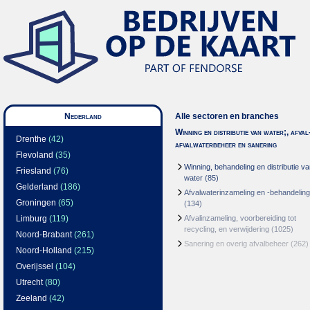
Nederland
Alle sectoren en branches
Winning en distributie van water;, afval
Drenthe
(42)
afvalwaterbeheer en sanering
Flevoland
(35)
Winning, behandeling en distributie v
Friesland
(76)
water
(85)
Gelderland
(186)
Afvalwaterinzameling en -behandeling
Groningen
(65)
(134)
Limburg
(119)
Afvalinzameling, voorbereiding tot
recycling, en verwijdering
(1025)
Noord-Brabant
(261)
Sanering en overig afvalbeheer
(262)
Noord-Holland
(215)
Overijssel
(104)
Utrecht
(80)
Zeeland
(42)