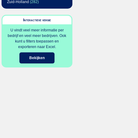
Zuid-Holland
(282)
Interactieve versie
U vindt veel meer informatie per
bedrijf en veel meer bedrijven. Ook
kunt u filters toepassen en
exporteren naar Excel.
Bekijken