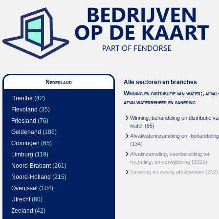
Nederland
Alle sectoren en branches
Winning en distributie van water;, afval
Drenthe
(42)
afvalwaterbeheer en sanering
Flevoland
(35)
Winning, behandeling en distributie v
Friesland
(76)
water
(85)
Gelderland
(186)
Afvalwaterinzameling en -behandeling
Groningen
(65)
(134)
Limburg
(119)
Afvalinzameling, voorbereiding tot
recycling, en verwijdering
(1025)
Noord-Brabant
(261)
Sanering en overig afvalbeheer
(262)
Noord-Holland
(215)
Overijssel
(104)
Utrecht
(80)
Zeeland
(42)