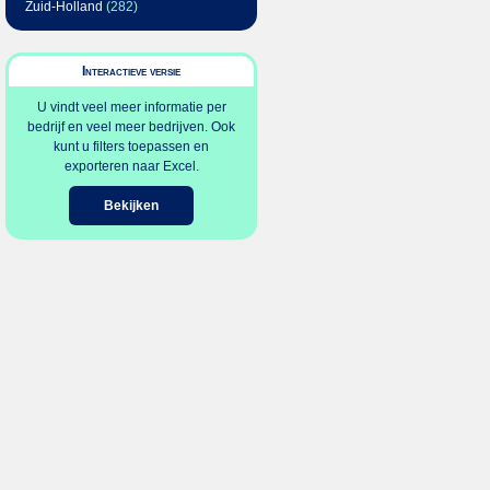
Zuid-Holland
(282)
Interactieve versie
U vindt veel meer informatie per
bedrijf en veel meer bedrijven. Ook
kunt u filters toepassen en
exporteren naar Excel.
Bekijken