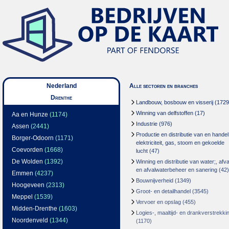
Nederland
Alle sectoren en branches
Drenthe
Landbouw, bosbouw en visserij
(1729
Winning van delfstoffen
(17)
Aa en Hunze
(1174)
Industrie
(976)
Assen
(2441)
Productie en distributie van en handel
Borger-Odoorn
(1171)
elektriciteit, gas, stoom en gekoelde
Coevorden
(1668)
lucht
(47)
De Wolden
(1392)
Winning en distributie van water;, afva
en afvalwaterbeheer en sanering
(42)
Emmen
(4237)
Bouwnijverheid
(1349)
Hoogeveen
(2313)
Groot- en detailhandel
(3545)
Meppel
(1539)
Vervoer en opslag
(455)
Midden-Drenthe
(1603)
Logies-, maaltijd- en drankverstrekki
Noordenveld
(1344)
(1170)