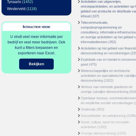
Tynaarlo
(1452)
Activiteiten van uitgeverijen,
omroepactiviteiten, en activiteiten op 
Westerveld
(1118)
gebied van productie en distributie va
inhoud
(107)
Telecommunicatie,
Interactieve versie
computerprogrammering en
consultancy, informatica-infrastructuu
U vindt veel meer informatie per
en overige activiteiten op het gebied 
bedrijf en veel meer bedrijven. Ook
informatiediensten
(352)
kunt u filters toepassen en
Activiteiten op het gebied van financië
exporteren naar Excel.
dienstverlening en verzekeringen
(22
Exploitatie van en handel in onroeren
Bekijken
goed
(475)
Wetenschappelijke en technische
activiteiten en specialistische zakelijk
dienstverlening
(1922)
Verhuur van roerende goederen en
overige zakelijke dienstverlening
(818
Openbaar bestuur, overheidsdienste
en verplichte sociale verzekeringen
(
Onderwijs
(653)
Gezondheids- en welzijnszorg
(2189)
Kunst, cultuur, sport en recreatie-
activiteiten
(1282)
Overige dienstverlening
(2155)