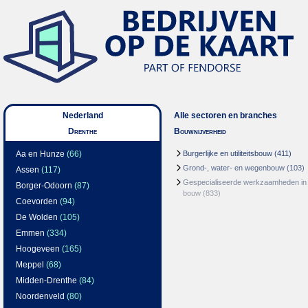
Nederland
Alle sectoren en branches
Drenthe
Bouwnijverheid
Aa en Hunze
(66)
Burgerlijke en utiliteitsbouw
(411)
Grond-, water- en wegenbouw
(103)
Assen
(117)
Gespecialiseerde werkzaamheden in
Borger-Odoorn
(87)
bouw
(833)
Coevorden
(94)
De Wolden
(105)
Emmen
(334)
Hoogeveen
(165)
Meppel
(68)
Midden-Drenthe
(84)
Noordenveld
(80)