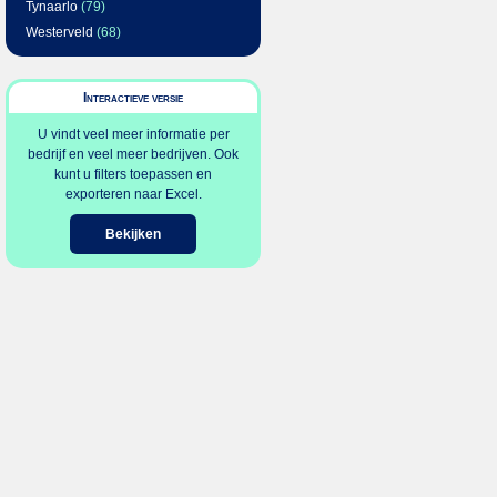
Tynaarlo
(79)
Westerveld
(68)
Interactieve versie
U vindt veel meer informatie per
bedrijf en veel meer bedrijven. Ook
kunt u filters toepassen en
exporteren naar Excel.
Bekijken