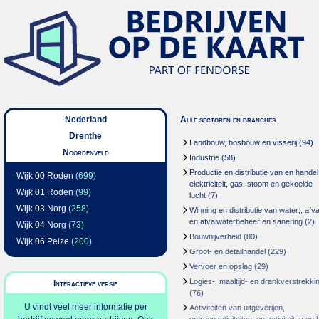
Nederland
Alle sectoren en branches
Drenthe
Landbouw, bosbouw en visserij
(94)
Noordenveld
Industrie
(58)
Productie en distributie van en handel
Wijk 00 Roden
(699)
elektriciteit, gas, stoom en gekoelde
Wijk 01 Roden
(99)
lucht
(7)
Wijk 03 Norg
(258)
Winning en distributie van water;, afva
en afvalwaterbeheer en sanering
(2)
Wijk 04 Norg
(73)
Bouwnijverheid
(80)
Wijk 06 Peize
(200)
Groot- en detailhandel
(229)
Vervoer en opslag
(29)
Logies-, maaltijd- en drankverstrekki
Interactieve versie
(76)
U vindt veel meer informatie per
Activiteiten van uitgeverijen,