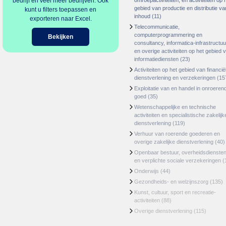
bedrijf en veel meer bedrijven. Ook
omroepactiviteiten, en activiteiten op 
gebied van productie en distributie va
kunt u filters toepassen en
inhoud
(11)
exporteren naar Excel.
Telecommunicatie,
computerprogrammering en
Bekijken
consultancy, informatica-infrastructuu
en overige activiteiten op het gebied 
informatiediensten
(23)
Activiteiten op het gebied van financië
dienstverlening en verzekeringen
(15
Exploitatie van en handel in onroeren
goed
(35)
Wetenschappelijke en technische
activiteiten en specialistische zakelijk
dienstverlening
(119)
Verhuur van roerende goederen en
overige zakelijke dienstverlening
(40)
Openbaar bestuur, overheidsdienste
en verplichte sociale verzekeringen
(
Onderwijs
(44)
Gezondheids- en welzijnszorg
(135)
Kunst, cultuur, sport en recreatie-
activiteiten
(88)
Overige dienstverlening
(115)