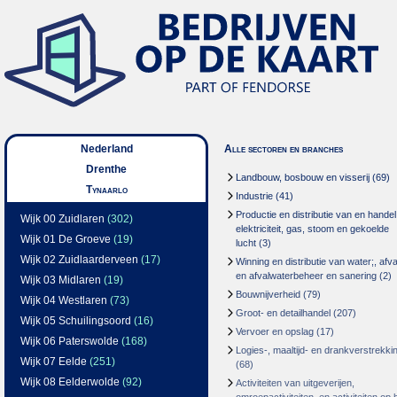
Nederland
Alle sectoren en branches
Drenthe
Landbouw, bosbouw en visserij
(69)
Tynaarlo
Industrie
(41)
Productie en distributie van en handel
Wijk 00 Zuidlaren
(302)
elektriciteit, gas, stoom en gekoelde
Wijk 01 De Groeve
(19)
lucht
(3)
Wijk 02 Zuidlaarderveen
(17)
Winning en distributie van water;, afva
en afvalwaterbeheer en sanering
(2)
Wijk 03 Midlaren
(19)
Bouwnijverheid
(79)
Wijk 04 Westlaren
(73)
Groot- en detailhandel
(207)
Wijk 05 Schuilingsoord
(16)
Vervoer en opslag
(17)
Wijk 06 Paterswolde
(168)
Logies-, maaltijd- en drankverstrekki
Wijk 07 Eelde
(251)
(68)
Wijk 08 Eelderwolde
(92)
Activiteiten van uitgeverijen,