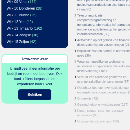
omroepactiviteiten, en activiteiten op 
Wijk 09 Vries
(144)
gebied van productie en distributie va
Wijk 10 Donderen
(28)
inhoud
(8)
Wijk 11 Bunne
(26)
Telecommunicatie,
computerprogrammering en
Wijk 12 Yde
(49)
consultancy, informatica-infrastructuu
Wijk 13 Tynaarlo
(192)
en overige activiteiten op het gebied 
informatiediensten
(30)
Wijk 14 Zeegse
(36)
Activiteiten op het gebied van financië
Wijk 15 Zeijen
(42)
dienstverlening en verzekeringen
(21
Exploitatie van en handel in onroeren
goed
(36)
Interactieve versie
Wetenschappelijke en technische
activiteiten en specialistische zakelijk
U vindt veel meer informatie per
dienstverlening
(164)
bedrijf en veel meer bedrijven. Ook
Verhuur van roerende goederen en
kunt u filters toepassen en
overige zakelijke dienstverlening
(57)
exporteren naar Excel.
Openbaar bestuur, overheidsdienste
en verplichte sociale verzekeringen
(
Bekijken
Onderwijs
(72)
Gezondheids- en welzijnszorg
(157)
Kunst, cultuur, sport en recreatie-
activiteiten
(95)
Overige dienstverlening
(153)