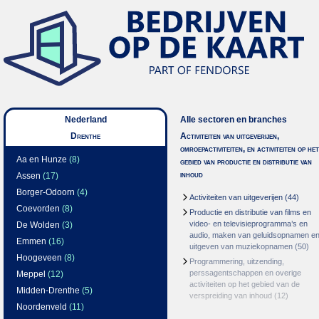
Nederland
Alle sectoren en branches
Drenthe
Activiteiten van uitgeverijen,
omroepactiviteiten, en activiteiten op het
Aa en Hunze
(8)
gebied van productie en distributie van
inhoud
Assen
(17)
Borger-Odoorn
(4)
Activiteiten van uitgeverijen
(44)
Coevorden
(8)
Productie en distributie van films en
video- en televisieprogramma’s en
De Wolden
(3)
audio, maken van geluidsopnamen e
Emmen
(16)
uitgeven van muziekopnamen
(50)
Hoogeveen
(8)
Programmering, uitzending,
perssagentschappen en overige
Meppel
(12)
activiteiten op het gebied van de
Midden-Drenthe
(5)
verspreiding van inhoud
(12)
Noordenveld
(11)