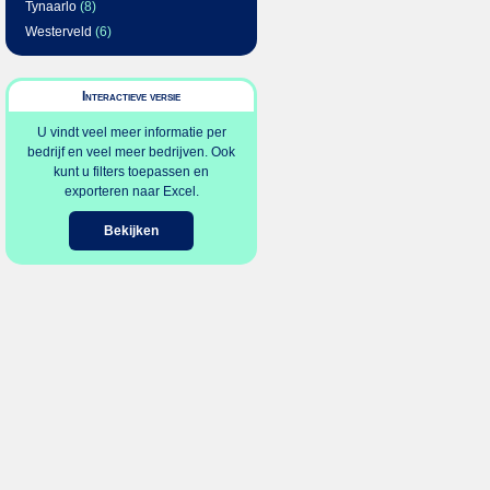
Tynaarlo
(8)
Westerveld
(6)
Interactieve versie
U vindt veel meer informatie per
bedrijf en veel meer bedrijven. Ook
kunt u filters toepassen en
exporteren naar Excel.
Bekijken