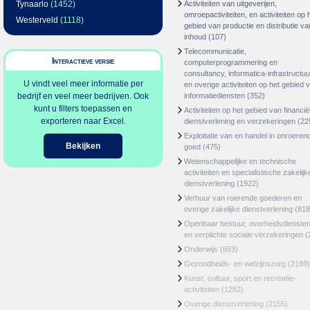
Tynaarlo
(1452)
Activiteiten van uitgeverijen,
omroepactiviteiten, en activiteiten op 
Westerveld
(1118)
gebied van productie en distributie va
inhoud
(107)
Telecommunicatie,
Interactieve versie
computerprogrammering en
consultancy, informatica-infrastructuu
U vindt veel meer informatie per
en overige activiteiten op het gebied 
bedrijf en veel meer bedrijven. Ook
informatiediensten
(352)
kunt u filters toepassen en
Activiteiten op het gebied van financië
exporteren naar Excel.
dienstverlening en verzekeringen
(22
Exploitatie van en handel in onroeren
Bekijken
goed
(475)
Wetenschappelijke en technische
activiteiten en specialistische zakelijk
dienstverlening
(1922)
Verhuur van roerende goederen en
overige zakelijke dienstverlening
(818
Openbaar bestuur, overheidsdienste
en verplichte sociale verzekeringen
(
Onderwijs
(653)
Gezondheids- en welzijnszorg
(2189)
Kunst, cultuur, sport en recreatie-
activiteiten
(1282)
Overige dienstverlening
(2155)