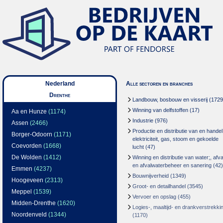
Nederland
Alle sectoren en branches
Drenthe
Landbouw, bosbouw en visserij
(1729
Winning van delfstoffen
(17)
Aa en Hunze
(1174)
Industrie
(976)
Assen
(2466)
Productie en distributie van en handel
Borger-Odoorn
(1171)
elektriciteit, gas, stoom en gekoelde
Coevorden
(1668)
lucht
(47)
De Wolden
(1412)
Winning en distributie van water;, afva
en afvalwaterbeheer en sanering
(42)
Emmen
(4237)
Bouwnijverheid
(1349)
Hoogeveen
(2313)
Groot- en detailhandel
(3545)
Meppel
(1539)
Vervoer en opslag
(455)
Midden-Drenthe
(1620)
Logies-, maaltijd- en drankverstrekki
Noordenveld
(1344)
(1170)