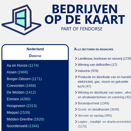
Nederland
Alle sectoren en branches
Drenthe
Landbouw, bosbouw en visserij
(1729
Winning van delfstoffen
(17)
Aa en Hunze
(1174)
Industrie
(976)
Assen
(2466)
Productie en distributie van en handel
Borger-Odoorn
(1171)
elektriciteit, gas, stoom en gekoelde
Coevorden
(1668)
lucht
(47)
De Wolden
(1412)
Winning en distributie van water;, afva
en afvalwaterbeheer en sanering
(42)
Emmen
(4280)
Bouwnijverheid
(1349)
Hoogeveen
(2313)
Groot- en detailhandel
(3545)
Meppel
(1539)
Vervoer en opslag
(455)
Midden-Drenthe
(1620)
Logies-, maaltijd- en drankverstrekki
Noordenveld
(1344)
(1170)