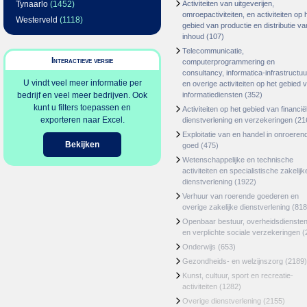
Tynaarlo
(1452)
Activiteiten van uitgeverijen,
omroepactiviteiten, en activiteiten op 
Westerveld
(1118)
gebied van productie en distributie va
inhoud
(107)
Telecommunicatie,
Interactieve versie
computerprogrammering en
consultancy, informatica-infrastructuu
U vindt veel meer informatie per
en overige activiteiten op het gebied 
bedrijf en veel meer bedrijven. Ook
informatiediensten
(352)
kunt u filters toepassen en
Activiteiten op het gebied van financië
exporteren naar Excel.
dienstverlening en verzekeringen
(21
Exploitatie van en handel in onroeren
Bekijken
goed
(475)
Wetenschappelijke en technische
activiteiten en specialistische zakelijk
dienstverlening
(1922)
Verhuur van roerende goederen en
overige zakelijke dienstverlening
(818
Openbaar bestuur, overheidsdienste
en verplichte sociale verzekeringen
(
Onderwijs
(653)
Gezondheids- en welzijnszorg
(2189)
Kunst, cultuur, sport en recreatie-
activiteiten
(1282)
Overige dienstverlening
(2155)