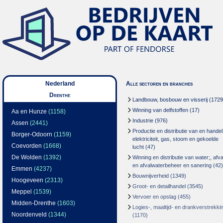
Nederland
Alle sectoren en branches
Drenthe
Landbouw, bosbouw en visserij
(1729
Winning van delfstoffen
(17)
Aa en Hunze
(1158)
Industrie
(976)
Assen
(2441)
Productie en distributie van en handel
Borger-Odoorn
(1159)
elektriciteit, gas, stoom en gekoelde
Coevorden
(1668)
lucht
(47)
De Wolden
(1392)
Winning en distributie van water;, afva
en afvalwaterbeheer en sanering
(42)
Emmen
(4237)
Bouwnijverheid
(1349)
Hoogeveen
(2313)
Groot- en detailhandel
(3545)
Meppel
(1539)
Vervoer en opslag
(455)
Midden-Drenthe
(1603)
Logies-, maaltijd- en drankverstrekki
Noordenveld
(1344)
(1170)