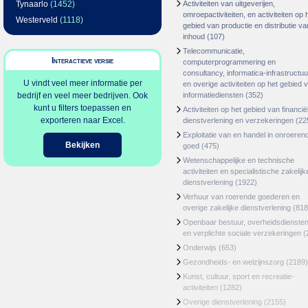
Tynaarlo
(1452)
Activiteiten van uitgeverijen,
omroepactiviteiten, en activiteiten op 
Westerveld
(1118)
gebied van productie en distributie va
inhoud
(107)
Telecommunicatie,
Interactieve versie
computerprogrammering en
consultancy, informatica-infrastructuu
U vindt veel meer informatie per
en overige activiteiten op het gebied 
bedrijf en veel meer bedrijven. Ook
informatiediensten
(352)
kunt u filters toepassen en
Activiteiten op het gebied van financië
exporteren naar Excel.
dienstverlening en verzekeringen
(22
Exploitatie van en handel in onroeren
Bekijken
goed
(475)
Wetenschappelijke en technische
activiteiten en specialistische zakelijk
dienstverlening
(1922)
Verhuur van roerende goederen en
overige zakelijke dienstverlening
(818
Openbaar bestuur, overheidsdienste
en verplichte sociale verzekeringen
(
Onderwijs
(653)
Gezondheids- en welzijnszorg
(2189)
Kunst, cultuur, sport en recreatie-
activiteiten
(1282)
Overige dienstverlening
(2155)