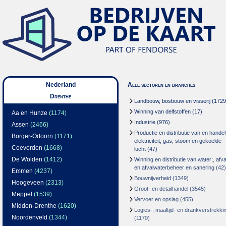
Nederland
Alle sectoren en branches
Drenthe
Landbouw, bosbouw en visserij
(1729
Winning van delfstoffen
(17)
Aa en Hunze
(1174)
Industrie
(976)
Assen
(2466)
Productie en distributie van en handel
Borger-Odoorn
(1171)
elektriciteit, gas, stoom en gekoelde
Coevorden
(1668)
lucht
(47)
De Wolden
(1412)
Winning en distributie van water;, afva
en afvalwaterbeheer en sanering
(42)
Emmen
(4237)
Bouwnijverheid
(1349)
Hoogeveen
(2313)
Groot- en detailhandel
(3545)
Meppel
(1539)
Vervoer en opslag
(455)
Midden-Drenthe
(1620)
Logies-, maaltijd- en drankverstrekki
Noordenveld
(1344)
(1170)