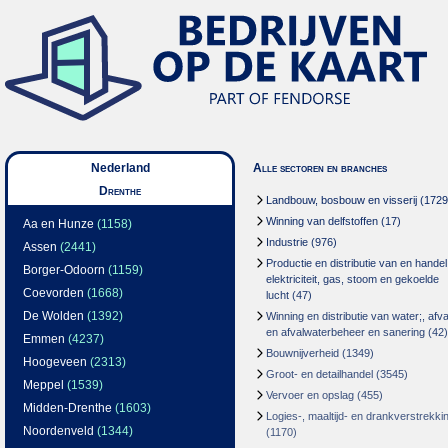
Nederland
Alle sectoren en branches
Drenthe
Landbouw, bosbouw en visserij
(1729
Winning van delfstoffen
(17)
Aa en Hunze
(1158)
Industrie
(976)
Assen
(2441)
Productie en distributie van en handel
Borger-Odoorn
(1159)
elektriciteit, gas, stoom en gekoelde
Coevorden
(1668)
lucht
(47)
De Wolden
(1392)
Winning en distributie van water;, afva
en afvalwaterbeheer en sanering
(42)
Emmen
(4237)
Bouwnijverheid
(1349)
Hoogeveen
(2313)
Groot- en detailhandel
(3545)
Meppel
(1539)
Vervoer en opslag
(455)
Midden-Drenthe
(1603)
Logies-, maaltijd- en drankverstrekki
Noordenveld
(1344)
(1170)