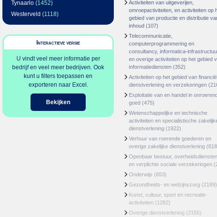
Tynaarlo
(1452)
Activiteiten van uitgeverijen,
omroepactiviteiten, en activiteiten op 
Westerveld
(1118)
gebied van productie en distributie va
inhoud
(107)
Telecommunicatie,
Interactieve versie
computerprogrammering en
consultancy, informatica-infrastructuu
U vindt veel meer informatie per
en overige activiteiten op het gebied 
bedrijf en veel meer bedrijven. Ook
informatiediensten
(352)
kunt u filters toepassen en
Activiteiten op het gebied van financië
exporteren naar Excel.
dienstverlening en verzekeringen
(21
Exploitatie van en handel in onroeren
Bekijken
goed
(475)
Wetenschappelijke en technische
activiteiten en specialistische zakelijk
dienstverlening
(1922)
Verhuur van roerende goederen en
overige zakelijke dienstverlening
(818
Openbaar bestuur, overheidsdienste
en verplichte sociale verzekeringen
(
Onderwijs
(653)
Gezondheids- en welzijnszorg
(2189)
Kunst, cultuur, sport en recreatie-
activiteiten
(1282)
Overige dienstverlening
(2155)