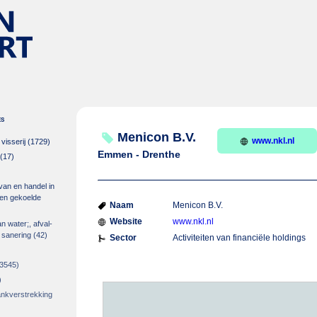
es
Menicon B.V.
www.nkl.nl
isserij
(1729)
Emmen - Drenthe
(17)
 van en handel in
m en gekoelde
Naam
Menicon B.V.
Website
www.nkl.nl
an water;, afval-
 sanering
(42)
Sector
Activiteiten van financiële holdings
3545)
)
rankverstrekking