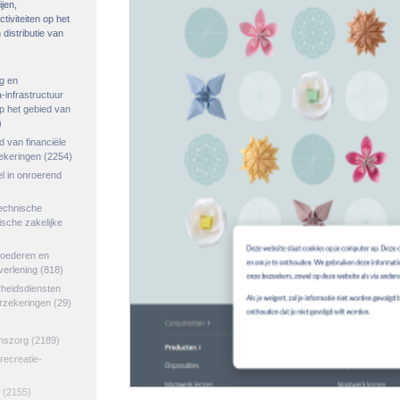
ijen,
tiviteiten op het
distributie van
g en
-infrastructuur
op het gebied van
)
ed van financiële
zekeringen
(2254)
el in onroerend
echnische
tische zakelijke
goederen en
verlening
(818)
rheidsdiensten
erzekeringen
(29)
jnszorg
(2189)
 recreatie-
(2155)