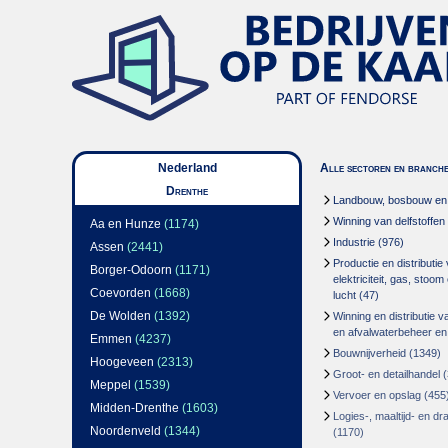
Nederland
Alle sectoren en branch
Drenthe
Landbouw, bosbouw en v
Winning van delfstoffen
Aa en Hunze
(1174)
Industrie
(976)
Assen
(2441)
Productie en distributie
Borger-Odoorn
(1171)
elektriciteit, gas, stoo
Coevorden
(1668)
lucht
(47)
De Wolden
(1392)
Winning en distributie v
en afvalwaterbeheer en
Emmen
(4237)
Bouwnijverheid
(1349)
Hoogeveen
(2313)
Groot- en detailhandel
(
Meppel
(1539)
Vervoer en opslag
(455
Midden-Drenthe
(1603)
Logies-, maaltijd- en d
Noordenveld
(1344)
(1170)