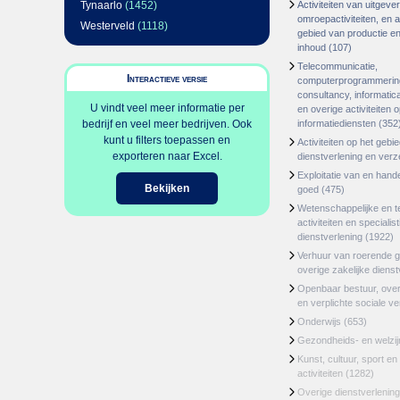
Tynaarlo
(1452)
Activiteiten van uitgever
omroepactiviteiten, en ac
Westerveld
(1118)
gebied van productie en 
inhoud
(107)
Telecommunicatie,
Interactieve versie
computerprogrammerin
consultancy, informatica
U vindt veel meer informatie per
en overige activiteiten 
bedrijf en veel meer bedrijven. Ook
informatiediensten
(352
kunt u filters toepassen en
Activiteiten op het gebi
exporteren naar Excel.
dienstverlening en ver
Exploitatie van en hand
Bekijken
goed
(475)
Wetenschappelijke en t
activiteiten en specialis
dienstverlening
(1922)
Verhuur van roerende 
overige zakelijke dienst
Openbaar bestuur, ove
en verplichte sociale v
Onderwijs
(653)
Gezondheids- en welzi
Kunst, cultuur, sport en
activiteiten
(1282)
Overige dienstverlening