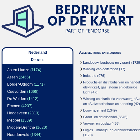
Nederland
Alle sectoren en branches
Drenthe
Landbouw, bosbouw en visserij
(1729
Winning van delfstoffen
(17)
Aa en Hunze
(1174)
Industrie
(976)
Assen
(2466)
Productie en distributie van en handel
Borger-Odoorn
(1171)
elektriciteit, gas, stoom en gekoelde
Coevorden
(1668)
lucht
(47)
De Wolden
(1412)
Winning en distributie van water;, afva
en afvalwaterbeheer en sanering
(42)
Emmen
(4237)
Bouwnijverheid
(1349)
Hoogeveen
(2313)
Groot- en detailhandel
(3545)
Meppel
(1539)
Vervoer en opslag
(455)
Midden-Drenthe
(1620)
Logies-, maaltijd- en drankverstrekki
Noordenveld
(1344)
(1170)