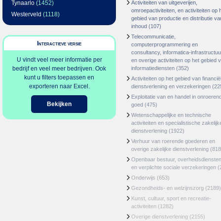
Tynaarlo
(1452)
Activiteiten van uitgeverijen,
omroepactiviteiten, en activiteiten op 
Westerveld
(1118)
gebied van productie en distributie va
inhoud
(107)
Telecommunicatie,
Interactieve versie
computerprogrammering en
consultancy, informatica-infrastructuu
U vindt veel meer informatie per
en overige activiteiten op het gebied 
bedrijf en veel meer bedrijven. Ook
informatiediensten
(352)
kunt u filters toepassen en
Activiteiten op het gebied van financië
exporteren naar Excel.
dienstverlening en verzekeringen
(22
Exploitatie van en handel in onroeren
Bekijken
goed
(475)
Wetenschappelijke en technische
activiteiten en specialistische zakelijk
dienstverlening
(1922)
Verhuur van roerende goederen en
overige zakelijke dienstverlening
(818
Openbaar bestuur, overheidsdienste
en verplichte sociale verzekeringen
(
Onderwijs
(653)
Gezondheids- en welzijnszorg
(2189)
Kunst, cultuur, sport en recreatie-
activiteiten
(1282)
Overige dienstverlening
(2155)