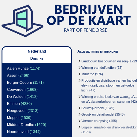
Nederland
Alle sectoren en branches
Drenthe
Landbouw, bosbouw en visserij
(1729
Winning van delfstoffen
(17)
Aa en Hunze
(1174)
Industrie
(976)
Assen
(2466)
Productie en distributie van en handel
Borger-Odoorn
(1171)
elektriciteit, gas, stoom en gekoelde
Coevorden
(1668)
lucht
(47)
De Wolden
(1412)
Winning en distributie van water;, afva
en afvalwaterbeheer en sanering
(42)
Emmen
(4280)
Bouwnijverheid
(1349)
Hoogeveen
(2313)
Groot- en detailhandel
(3545)
Meppel
(1539)
Vervoer en opslag
(455)
Midden-Drenthe
(1620)
Logies-, maaltijd- en drankverstrekki
Noordenveld
(1344)
(1170)