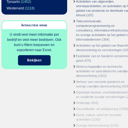
Tynaarlo
(1452)
Activiteiten van uitgeverijen,
omroepactiviteiten, en activiteiten op 
Westerveld
(1118)
gebied van productie en distributie va
inhoud
(107)
Telecommunicatie,
Interactieve versie
computerprogrammering en
consultancy, informatica-infrastructuu
U vindt veel meer informatie per
en overige activiteiten op het gebied 
bedrijf en veel meer bedrijven. Ook
informatiediensten
(354)
kunt u filters toepassen en
Activiteiten op het gebied van financië
exporteren naar Excel.
dienstverlening en verzekeringen
(22
Exploitatie van en handel in onroeren
Bekijken
goed
(475)
Wetenschappelijke en technische
activiteiten en specialistische zakelijk
dienstverlening
(1922)
Verhuur van roerende goederen en
overige zakelijke dienstverlening
(818
Openbaar bestuur, overheidsdienste
en verplichte sociale verzekeringen
(
Onderwijs
(653)
Gezondheids- en welzijnszorg
(2189)
Kunst, cultuur, sport en recreatie-
activiteiten
(1282)
Overige dienstverlening
(2155)