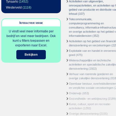
Tynaarlo
(1452)
Activiteiten van uitgeverijen,
omroepactiviteiten, en activiteiten op 
Westerveld
(1118)
gebied van productie en distributie va
inhoud
(107)
Telecommunicatie,
Interactieve versie
computerprogrammering en
consultancy, informatica-infrastructuu
U vindt veel meer informatie per
en overige activiteiten op het gebied 
bedrijf en veel meer bedrijven. Ook
informatiediensten
(352)
kunt u filters toepassen en
Activiteiten op het gebied van financië
exporteren naar Excel.
dienstverlening en verzekeringen
(22
Exploitatie van en handel in onroeren
Bekijken
goed
(475)
Wetenschappelijke en technische
activiteiten en specialistische zakelijk
dienstverlening
(1922)
Verhuur van roerende goederen en
overige zakelijke dienstverlening
(818
Openbaar bestuur, overheidsdienste
en verplichte sociale verzekeringen
(
Onderwijs
(653)
Gezondheids- en welzijnszorg
(2189)
Kunst, cultuur, sport en recreatie-
activiteiten
(1282)
Overige dienstverlening
(2155)