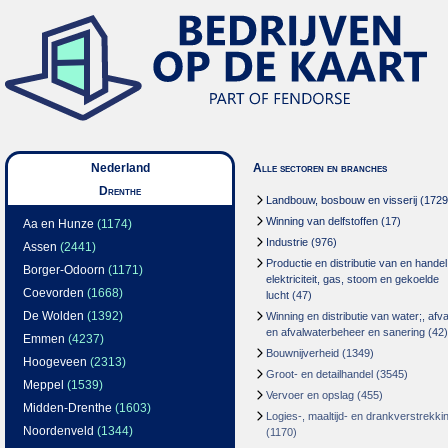
Nederland
Alle sectoren en branches
Drenthe
Landbouw, bosbouw en visserij
(1729
Winning van delfstoffen
(17)
Aa en Hunze
(1174)
Industrie
(976)
Assen
(2441)
Productie en distributie van en handel
Borger-Odoorn
(1171)
elektriciteit, gas, stoom en gekoelde
Coevorden
(1668)
lucht
(47)
De Wolden
(1392)
Winning en distributie van water;, afva
en afvalwaterbeheer en sanering
(42)
Emmen
(4237)
Bouwnijverheid
(1349)
Hoogeveen
(2313)
Groot- en detailhandel
(3545)
Meppel
(1539)
Vervoer en opslag
(455)
Midden-Drenthe
(1603)
Logies-, maaltijd- en drankverstrekki
Noordenveld
(1344)
(1170)