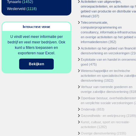
Tynaarlo
(1452)
Activiteiten van uitgeverijen,
omroepactiviteiten, en activiteiten op 
Westerveld
(1118)
gebied van productie en distributie va
inhoud
(107)
Telecommunicatie,
Interactieve versie
computerprogrammering en
consultancy, informatica-infrastructuu
U vindt veel meer informatie per
en overige activiteiten op het gebied 
bedrijf en veel meer bedrijven. Ook
informatiediensten
(352)
kunt u filters toepassen en
Activiteiten op het gebied van financië
exporteren naar Excel.
dienstverlening en verzekeringen
(21
Exploitatie van en handel in onroeren
Bekijken
goed
(475)
Wetenschappelijke en technische
activiteiten en specialistische zakelijk
dienstverlening
(1922)
Verhuur van roerende goederen en
overige zakelijke dienstverlening
(818
Openbaar bestuur, overheidsdienste
en verplichte sociale verzekeringen
(
Onderwijs
(653)
Gezondheids- en welzijnszorg
(2189)
Kunst, cultuur, sport en recreatie-
activiteiten
(1282)
Overige dienstverlening
(2155)