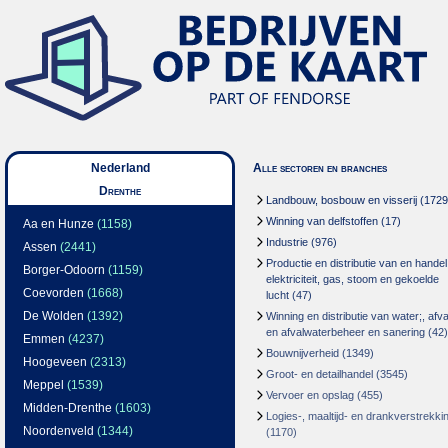
Nederland
Alle sectoren en branches
Drenthe
Landbouw, bosbouw en visserij
(1729
Winning van delfstoffen
(17)
Aa en Hunze
(1158)
Industrie
(976)
Assen
(2441)
Productie en distributie van en handel
Borger-Odoorn
(1159)
elektriciteit, gas, stoom en gekoelde
Coevorden
(1668)
lucht
(47)
De Wolden
(1392)
Winning en distributie van water;, afva
en afvalwaterbeheer en sanering
(42)
Emmen
(4237)
Bouwnijverheid
(1349)
Hoogeveen
(2313)
Groot- en detailhandel
(3545)
Meppel
(1539)
Vervoer en opslag
(455)
Midden-Drenthe
(1603)
Logies-, maaltijd- en drankverstrekki
Noordenveld
(1344)
(1170)