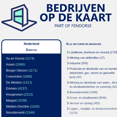
Nederland
Alle sectoren en branches
Drenthe
Landbouw, bosbouw en visserij
(1729
Winning van delfstoffen
(17)
Aa en Hunze
(1174)
Industrie
(976)
Assen
(2466)
Productie en distributie van en handel
Borger-Odoorn
(1171)
elektriciteit, gas, stoom en gekoelde
Coevorden
(1668)
lucht
(47)
De Wolden
(1412)
Winning en distributie van water;, afva
en afvalwaterbeheer en sanering
(42)
Emmen
(4237)
Bouwnijverheid
(1349)
Hoogeveen
(2313)
Groot- en detailhandel
(3545)
Meppel
(1539)
Vervoer en opslag
(455)
Midden-Drenthe
(1620)
Logies-, maaltijd- en drankverstrekki
Noordenveld
(1344)
(1170)