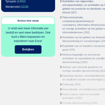
Tynaarlo
(1452)
Activiteiten van uitgeverijen,
omroepactiviteiten, en activiteiten op 
Westerveld
(1118)
gebied van productie en distributie va
inhoud
(107)
Telecommunicatie,
Interactieve versie
computerprogrammering en
consultancy, informatica-infrastructuu
U vindt veel meer informatie per
en overige activiteiten op het gebied 
bedrijf en veel meer bedrijven. Ook
informatiediensten
(352)
kunt u filters toepassen en
Activiteiten op het gebied van financië
exporteren naar Excel.
dienstverlening en verzekeringen
(22
Exploitatie van en handel in onroeren
Bekijken
goed
(475)
Wetenschappelijke en technische
activiteiten en specialistische zakelijk
dienstverlening
(1922)
Verhuur van roerende goederen en
overige zakelijke dienstverlening
(818
Openbaar bestuur, overheidsdienste
en verplichte sociale verzekeringen
(
Onderwijs
(653)
Gezondheids- en welzijnszorg
(2189)
Kunst, cultuur, sport en recreatie-
activiteiten
(1282)
Overige dienstverlening
(2155)