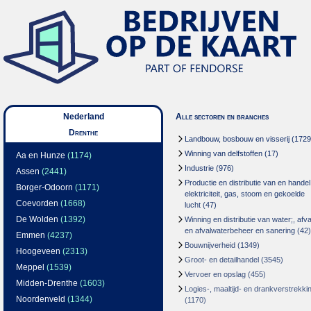
Nederland
Alle sectoren en branches
Drenthe
Landbouw, bosbouw en visserij
(1729
Winning van delfstoffen
(17)
Aa en Hunze
(1174)
Industrie
(976)
Assen
(2441)
Productie en distributie van en handel
Borger-Odoorn
(1171)
elektriciteit, gas, stoom en gekoelde
Coevorden
(1668)
lucht
(47)
De Wolden
(1392)
Winning en distributie van water;, afva
en afvalwaterbeheer en sanering
(42)
Emmen
(4237)
Bouwnijverheid
(1349)
Hoogeveen
(2313)
Groot- en detailhandel
(3545)
Meppel
(1539)
Vervoer en opslag
(455)
Midden-Drenthe
(1603)
Logies-, maaltijd- en drankverstrekki
Noordenveld
(1344)
(1170)