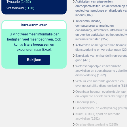
Tynaarlo
(1452)
Activiteiten van uitgeverijen,
omroepactiviteiten, en activiteiten op 
Westerveld
(1118)
gebied van productie en distributie va
inhoud
(107)
Telecommunicatie,
Interactieve versie
computerprogrammering en
consultancy, informatica-infrastructuu
U vindt veel meer informatie per
en overige activiteiten op het gebied 
bedrijf en veel meer bedrijven. Ook
informatiediensten
(352)
kunt u filters toepassen en
Activiteiten op het gebied van financië
exporteren naar Excel.
dienstverlening en verzekeringen
(22
Exploitatie van en handel in onroeren
Bekijken
goed
(475)
Wetenschappelijke en technische
activiteiten en specialistische zakelijk
dienstverlening
(1922)
Verhuur van roerende goederen en
overige zakelijke dienstverlening
(818
Openbaar bestuur, overheidsdienste
en verplichte sociale verzekeringen
(
Onderwijs
(653)
Gezondheids- en welzijnszorg
(2189)
Kunst, cultuur, sport en recreatie-
activiteiten
(1282)
Overige dienstverlening
(2155)