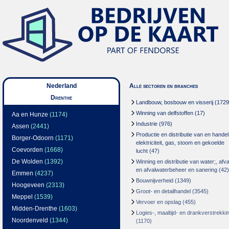
Nederland
Alle sectoren en branches
Drenthe
Landbouw, bosbouw en visserij
(1729
Winning van delfstoffen
(17)
Aa en Hunze
(1174)
Industrie
(976)
Assen
(2441)
Productie en distributie van en handel
Borger-Odoorn
(1171)
elektriciteit, gas, stoom en gekoelde
Coevorden
(1668)
lucht
(47)
De Wolden
(1392)
Winning en distributie van water;, afva
en afvalwaterbeheer en sanering
(42)
Emmen
(4237)
Bouwnijverheid
(1349)
Hoogeveen
(2313)
Groot- en detailhandel
(3545)
Meppel
(1539)
Vervoer en opslag
(455)
Midden-Drenthe
(1603)
Logies-, maaltijd- en drankverstrekki
Noordenveld
(1344)
(1170)