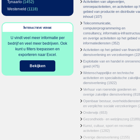
Tynaarlo
(1452)
Activiteiten van uitgeverijen,
omroepactiviteiten, en activiteiten op 
Westerveld
(1118)
gebied van productie en distributie va
inhoud
(107)
Telecommunicatie,
Interactieve versie
computerprogrammering en
consultancy, informatica-infrastructuu
U vindt veel meer informatie per
en overige activiteiten op het gebied 
bedrijf en veel meer bedrijven. Ook
informatiediensten
(352)
kunt u filters toepassen en
Activiteiten op het gebied van financië
exporteren naar Excel.
dienstverlening en verzekeringen
(22
Exploitatie van en handel in onroeren
Bekijken
goed
(475)
Wetenschappelijke en technische
activiteiten en specialistische zakelijk
dienstverlening
(1922)
Verhuur van roerende goederen en
overige zakelijke dienstverlening
(818
Openbaar bestuur, overheidsdienste
en verplichte sociale verzekeringen
(
Onderwijs
(653)
Gezondheids- en welzijnszorg
(2189)
Kunst, cultuur, sport en recreatie-
activiteiten
(1282)
Overige dienstverlening
(2155)