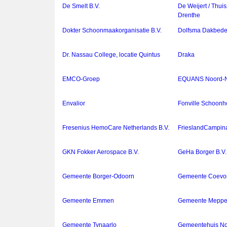
De Smelt B.V.
De Weijert / Thui
Drenthe
Dokter Schoonmaakorganisatie B.V.
Dolfsma Dakbede
Dr. Nassau College, locatie Quintus
Draka
EMCO-Groep
EQUANS Noord-Ne
Envalior
Fonville Schoonh
Fresenius HemoCare Netherlands B.V.
FrieslandCampina 
GKN Fokker Aerospace B.V.
GeHa Borger B.V.
Gemeente Borger-Odoorn
Gemeente Coevo
Gemeente Emmen
Gemeente Meppe
Gemeente Tynaarlo
Gemeentehuis No