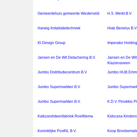
Gemeentehuis gemeente Westerveld
H.S. Werkt B.V.
Harwig Installatietechniek
Hiab Benelux B.V
IG Design Group
Imperator Holding
Jansen en De Wit Detachering B.V.
Jansen en De Wit
Klazienaveen
Jumbo Distributiecentrum B.V.
Jumbo HUB Emm
Jumbo Supermarkten B.V.
Jumbo Supermark
Jumbo Supermarkten B.V.
K.D.V. Pinokkio Pi
Kalkzandsteenfabriek Roelfdema
Kidscasa Kindero
Koninklijke PostNL B.V.
Koop Bronbemalin