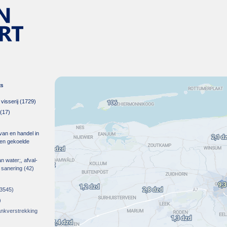
es
isserij
(1729)
(17)
 van en handel in
m en gekoelde
an water;, afval-
 sanering
(42)
3545)
)
rankverstrekking