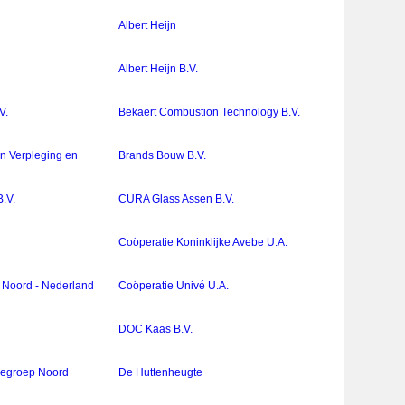
Albert Heijn
Albert Heijn B.V.
V.
Bekaert Combustion Technology B.V.
n Verpleging en
Brands Bouw B.V.
B.V.
CURA Glass Assen B.V.
Coöperatie Koninklijke Avebe U.A.
 Noord - Nederland
Coöperatie Univé U.A.
DOC Kaas B.V.
tiegroep Noord
De Huttenheugte