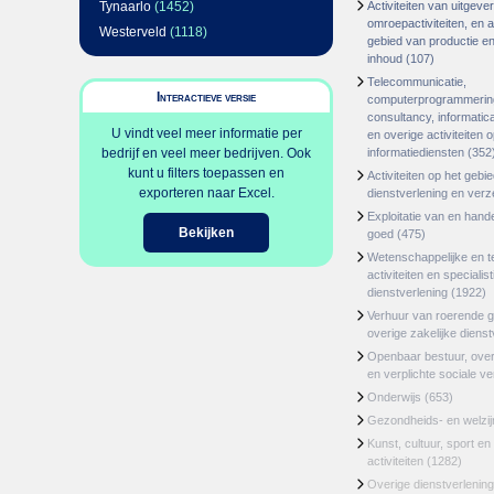
Tynaarlo
(1452)
Activiteiten van uitgever
omroepactiviteiten, en ac
Westerveld
(1118)
gebied van productie en 
inhoud
(107)
Telecommunicatie,
Interactieve versie
computerprogrammerin
consultancy, informatica
U vindt veel meer informatie per
en overige activiteiten 
bedrijf en veel meer bedrijven. Ook
informatiediensten
(352
kunt u filters toepassen en
Activiteiten op het gebi
exporteren naar Excel.
dienstverlening en ver
Exploitatie van en hand
Bekijken
goed
(475)
Wetenschappelijke en t
activiteiten en specialis
dienstverlening
(1922)
Verhuur van roerende 
overige zakelijke dienst
Openbaar bestuur, ove
en verplichte sociale v
Onderwijs
(653)
Gezondheids- en welzi
Kunst, cultuur, sport en
activiteiten
(1282)
Overige dienstverlening