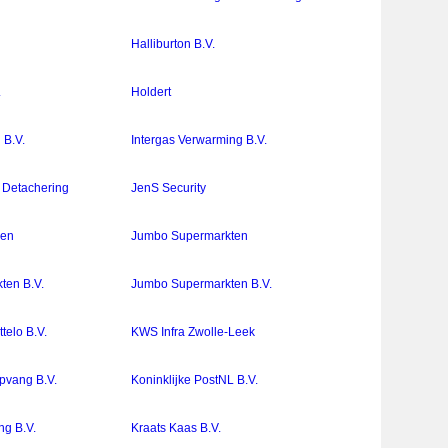
Halliburton B.V.
.
Holdert
 B.V.
Intergas Verwarming B.V.
 Detachering
JenS Security
en
Jumbo Supermarkten
ten B.V.
Jumbo Supermarkten B.V.
ttelo B.V.
KWS Infra Zwolle-Leek
pvang B.V.
Koninklijke PostNL B.V.
g B.V.
Kraats Kaas B.V.