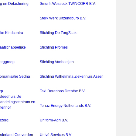
g en Detachering
Smurfit Westrock TWINCORR B.V.
Sterk Werk Uitzendburo B.V.
ijke Kindcentra
Stichting De ZorgZaak
Maatschappelijke
Stichting Promes
Zorggroep
Stichting Vanboeijen
sorganisatie Sedna
Stichting Wilhelmina Ziekenhuis Assen
ep
Taxi Dorenbos Drenthe B.V.
pleeghuis De
handelingscentrum en
Tenaz Energy Netherlands B.V.
menhof
ezorg
Uniform-Agri B.V.
ederland Coevorden
Univé Services B.V.