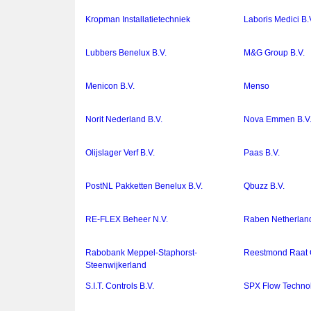
Kropman Installatietechniek
Laboris Medici B.
Lubbers Benelux B.V.
M&G Group B.V.
Menicon B.V.
Menso
Norit Nederland B.V.
Nova Emmen B.V
Olijslager Verf B.V.
Paas B.V.
PostNL Pakketten Benelux B.V.
Qbuzz B.V.
RE-FLEX Beheer N.V.
Raben Netherland
Rabobank Meppel-Staphorst-
Reestmond Raat 
Steenwijkerland
S.I.T. Controls B.V.
SPX Flow Technol