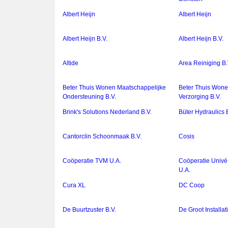
Albert Heijn
Albert Heijn
Albert Heijn B.V.
Albert Heijn B.V.
Altide
Area Reiniging B.
Beter Thuis Wonen Maatschappelijke
Beter Thuis Wone
Ondersteuning B.V.
Verzorging B.V.
Brink's Solutions Nederland B.V.
Büter Hydraulics 
Cantorclin Schoonmaak B.V.
Cosis
Coöperatie TVM U.A.
Coöperatie Univé
U.A.
Cura XL
DC Coop
De Buurtzuster B.V.
De Groot Installa