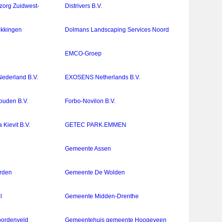
szorg Zuidwest-
Distrivers B.V.
kkingen
Dolmans Landscaping Services Noord
EMCO-Groep
derland B.V.
EXOSENS Netherlands B.V.
ouden B.V.
Forbo-Novilon B.V.
Kievit B.V.
GETEC PARK.EMMEN
Gemeente Assen
rden
Gemeente De Wolden
l
Gemeente Midden-Drenthe
ordenveld
Gemeentehuis gemeente Hoogeveen