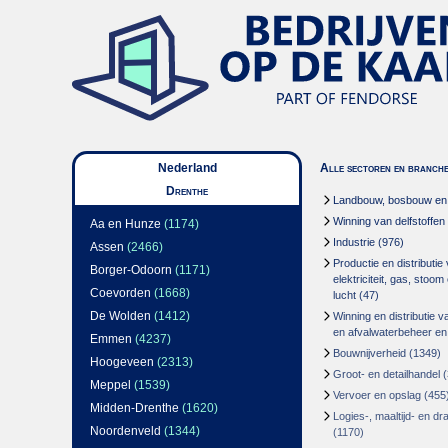
Nederland
Alle sectoren en branch
Drenthe
Landbouw, bosbouw en v
Winning van delfstoffen
Aa en Hunze
(1174)
Industrie
(976)
Assen
(2466)
Productie en distributie
Borger-Odoorn
(1171)
elektriciteit, gas, stoo
Coevorden
(1668)
lucht
(47)
De Wolden
(1412)
Winning en distributie v
en afvalwaterbeheer en
Emmen
(4237)
Bouwnijverheid
(1349)
Hoogeveen
(2313)
Groot- en detailhandel
(
Meppel
(1539)
Vervoer en opslag
(455
Midden-Drenthe
(1620)
Logies-, maaltijd- en d
Noordenveld
(1344)
(1170)