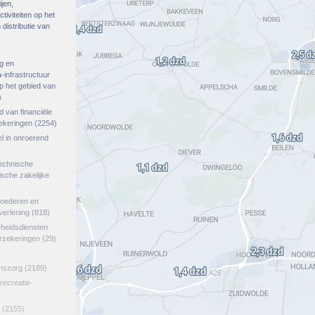
ijen,
tiviteiten op het
distributie van
g en
-infrastructuur
op het gebied van
)
ed van financiële
zekeringen
(2254)
el in onroerend
echnische
tische zakelijke
goederen en
verlening
(818)
rheidsdiensten
erzekeringen
(29)
jnszorg
(2189)
 recreatie-
(2155)