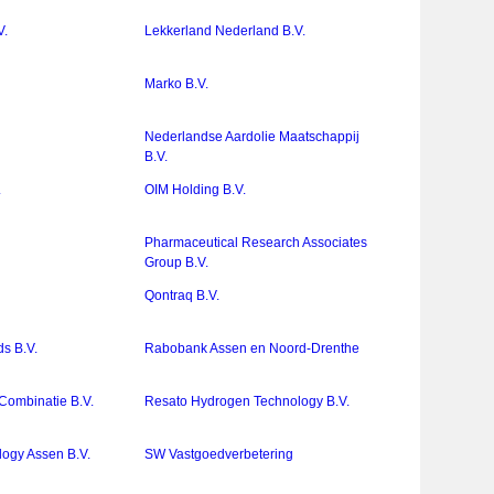
V.
Lekkerland Nederland B.V.
Marko B.V.
Nederlandse Aardolie Maatschappij
B.V.
.
OIM Holding B.V.
Pharmaceutical Research Associates
Group B.V.
Qontraq B.V.
s B.V.
Rabobank Assen en Noord-Drenthe
Combinatie B.V.
Resato Hydrogen Technology B.V.
ogy Assen B.V.
SW Vastgoedverbetering