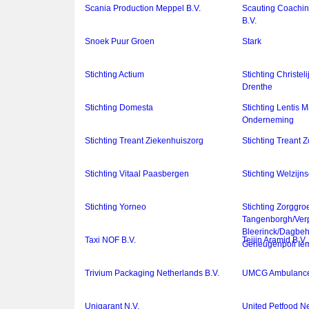
Scania Production Meppel B.V.
Scauting Coachin
B.V.
Snoek Puur Groen
Stark
Stichting Actium
Stichting Christel
Drenthe
Stichting Domesta
Stichting Lentis 
Onderneming
Stichting Treant Ziekenhuiszorg
Stichting Treant 
Stichting Vitaal Paasbergen
Stichting Welzijn
Stichting Yorneo
Stichting Zorggro
Tangenborgh/Ver
Bleerinck/Dagbe
Taxi NOF B.V.
Teijin Aramid B.V.
Geheugenpoli Ie
Trivium Packaging Netherlands B.V.
UMCG Ambulanc
Unigarant N.V.
United Petfood N