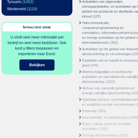
Tynaarlo
(1452)
Activiteiten van uitgeverijen,
omroepactiviteiten, en activiteiten op 
Westerveld
(1118)
gebied van productie en distributie va
inhoud
(107)
Telecommunicatie,
Interactieve versie
computerprogrammering en
consultancy, informatica-infrastructuu
U vindt veel meer informatie per
en overige activiteiten op het gebied 
bedrijf en veel meer bedrijven. Ook
informatiediensten
(352)
kunt u filters toepassen en
Activiteiten op het gebied van financië
exporteren naar Excel.
dienstverlening en verzekeringen
(22
Exploitatie van en handel in onroeren
Bekijken
goed
(475)
Wetenschappelijke en technische
activiteiten en specialistische zakelijk
dienstverlening
(1922)
Verhuur van roerende goederen en
overige zakelijke dienstverlening
(818
Openbaar bestuur, overheidsdienste
en verplichte sociale verzekeringen
(
Onderwijs
(653)
Gezondheids- en welzijnszorg
(2189)
Kunst, cultuur, sport en recreatie-
activiteiten
(1282)
Overige dienstverlening
(2155)