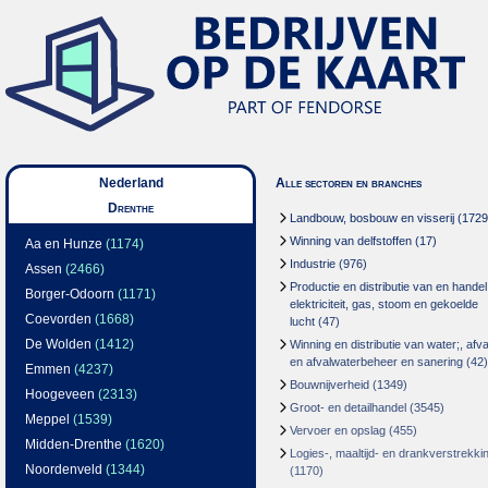
Nederland
Alle sectoren en branches
Drenthe
Landbouw, bosbouw en visserij
(1729
Winning van delfstoffen
(17)
Aa en Hunze
(1174)
Industrie
(976)
Assen
(2466)
Productie en distributie van en handel
Borger-Odoorn
(1171)
elektriciteit, gas, stoom en gekoelde
Coevorden
(1668)
lucht
(47)
De Wolden
(1412)
Winning en distributie van water;, afva
en afvalwaterbeheer en sanering
(42)
Emmen
(4237)
Bouwnijverheid
(1349)
Hoogeveen
(2313)
Groot- en detailhandel
(3545)
Meppel
(1539)
Vervoer en opslag
(455)
Midden-Drenthe
(1620)
Logies-, maaltijd- en drankverstrekki
Noordenveld
(1344)
(1170)